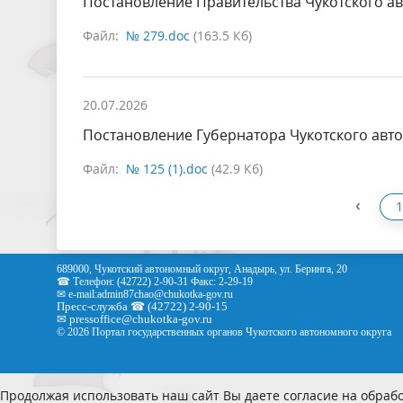
Постановление Правительства Чукотского ав
Файл:
№ 279.doc
(163.5 Кб)
20.07.2026
Постановление Губернатора Чукотского авто
Файл:
№ 125 (1).doc
(42.9 Кб)
‹
1
689000, Чукотский автономный округ, Анадырь, ул. Беринга, 20
☎ Телефон: (42722) 2-90-31 Факс: 2-29-19
✉ e-mail:
admin87chao@chukotka-gov.ru
Пресс-служба ☎ (42722) 2-90-15
✉
pressoffice
@chukotka-gov.ru
© 2026 Портал государственных органов Чукотского автономного округа
Продолжая использовать наш сайт Вы даете согласие на обрабо