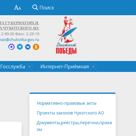
Поиск
ТА ГУБЕРНАТОРА И
А ЧУКОТСКОГО АО:
) 2-90-00 Факс: 2-29-19
hao@chukotka-gov.ru
Госслужба
Интернет-Приёмная
ти
ентров
приказы
Муниципальные образования
Федеральные органы власти
Приоритетные направления
Объявления, конкурсы, заявки
От первого лица
Профессиональное развитие
Оставить обращение (обратная связь)
государственных гражданских
Бизнесу
Нормативно-правовые акты
служащих Чукотского автономного
Проекты законов Чукотского АО
округа
Документы,реестры,перечни,прика
зы