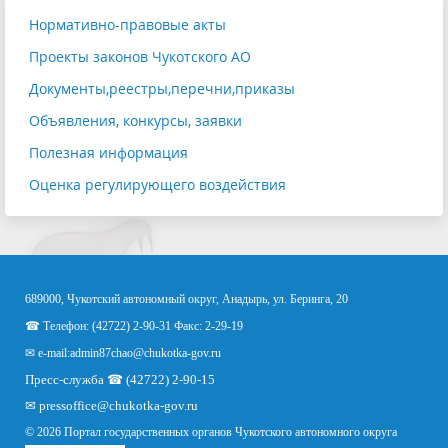
Нормативно-правовые акты
Проекты законов Чукотского АО
Документы,реестры,перечни,приказы
Объявления, конкурсы, заявки
Полезная информация
Оценка регулирующего воздействия
689000, Чукотский автономный округ, Анадырь, ул. Беринга, 20
☎ Телефон: (42722) 2-90-31 Факс: 2-29-19
✉ e-mail:
admin87chao@chukotka-gov.ru
Пресс-служба ☎ (42722) 2-90-15
✉
pressoffice
@chukotka-gov.ru
© 2026 Портал государственных органов Чукотского автономного округа