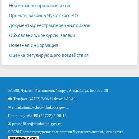
Нормативно-правовые акты
Проекты законов Чукотского АО
Документы,реестры,перечни,приказы
Объявления, конкурсы, заявки
Полезная информация
Оценка регулирующего воздействия
689000, Чукотский автономный округ, Анадырь, ул. Беринга, 20
☎ Телефон: (42722) 2-90-31 Факс: 2-29-19
✉ e-mail:
admin87chao@chukotka-gov.ru
Пресс-служба ☎ (42722) 2-90-15
✉
pressoffice
@chukotka-gov.ru
© 2026 Портал государственных органов Чукотского автономного округа