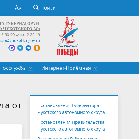
Поиск
ТА ГУБЕРНАТОРА И
А ЧУКОТСКОГО АО:
) 2-90-00 Факс: 2-29-19
hao@chukotka-gov.ru
Госслужба
Интернет-Приёмная
ти
ентров
приказы
Муниципальные образования
Федеральные органы власти
Приоритетные направления
Объявления, конкурсы, заявки
От первого лица
Профессиональное развитие
Оставить обращение (обратная связь)
государственных гражданских
Бизнесу
га от
Постановления Губернатора
служащих Чукотского автономного
Чукотского автономного округа
округа
Постановления Правительства
Чукотского автономного округа
Распоряжения Губернатора