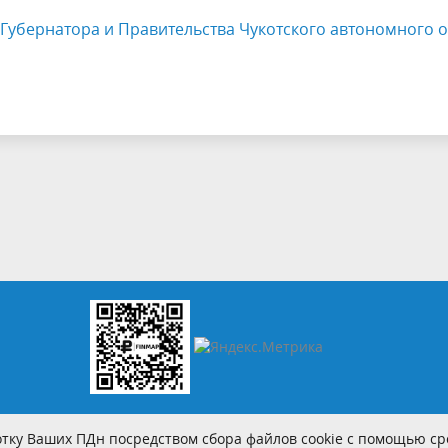
Губернатора и Правительства Чукотского автономного о
тку Ваших ПДн посредством сбора файлов cookie с помощью сре