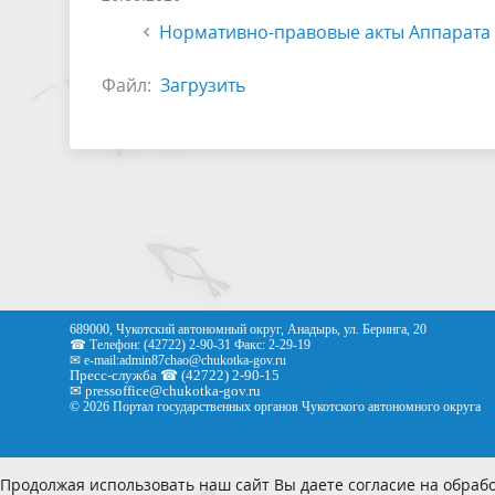
Нормативно-правовые акты Аппарата 
Файл:
Загрузить
689000, Чукотский автономный округ, Анадырь, ул. Беринга, 20
☎ Телефон: (42722) 2-90-31 Факс: 2-29-19
✉ e-mail:
admin87chao@chukotka-gov.ru
Пресс-служба ☎ (42722) 2-90-15
✉
pressoffice
@chukotka-gov.ru
© 2026 Портал государственных органов Чукотского автономного округа
Продолжая использовать наш сайт Вы даете согласие на обрабо