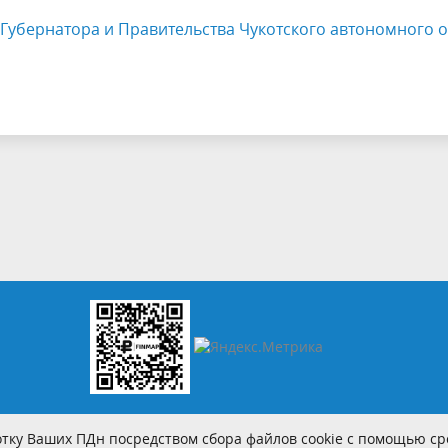
Губернатора и Правительства Чукотского автономного о
тку Ваших ПДн посредством сбора файлов cookie с помощью сре