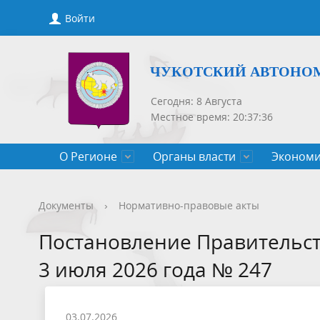
Войти
ЧУКОТСКИЙ АВТОНО
Сегодня: 8 Августа
Местное время: 20:37:36
О Регионе
Органы власти
Экономи
Общие сведения
Губернатор
Государственные программы
Нормативно-правовые акты
Новости
Конкурсы, сведения о вакантных
Порядок рассмотрения обращений
Символик
Правител
Национа
Проекты 
Новости 
Порядок 
Порядок 
Документы
›
Нормативно-правовые акты
Чукотского АО
должностях
приемов
Общественная палата
Полезная информация
СМИ, учрежденные Правительством
Уполном
Оценка р
Чукотка-
Постановление Правительст
Чукотского АО
Защита населения от ЧС
3 июля 2026 года № 247
03.07.2026