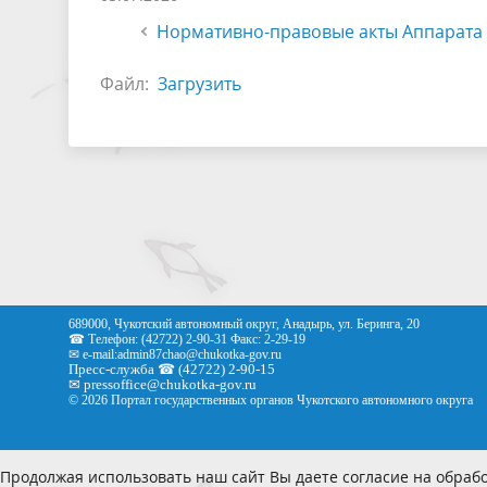
Нормативно-правовые акты Аппарата 
Файл:
Загрузить
689000, Чукотский автономный округ, Анадырь, ул. Беринга, 20
☎ Телефон: (42722) 2-90-31 Факс: 2-29-19
✉ e-mail:
admin87chao@chukotka-gov.ru
Пресс-служба ☎ (42722) 2-90-15
✉
pressoffice
@chukotka-gov.ru
© 2026 Портал государственных органов Чукотского автономного округа
Продолжая использовать наш сайт Вы даете согласие на обрабо