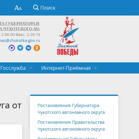
Поиск
ТА ГУБЕРНАТОРА И
А ЧУКОТСКОГО АО:
) 2-90-00 Факс: 2-29-19
hao@chukotka-gov.ru
Госслужба
Интернет-Приёмная
ти
ентров
приказы
Муниципальные образования
Федеральные органы власти
Приоритетные направления
Объявления, конкурсы, заявки
От первого лица
Профессиональное развитие
Оставить обращение (обратная связь)
государственных гражданских
Бизнесу
га от
Постановления Губернатора
служащих Чукотского автономного
Чукотского автономного округа
округа
Постановления Правительства
Чукотского автономного округа
Распоряжения Губернатора