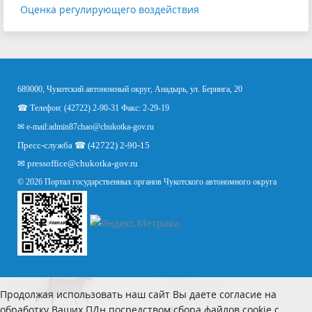
Оценка регулирующего воздействия
689000, Чукотский автономный округ, Анадырь, ул. Беринга, 20
☎ Телефон: (42722) 2-90-31 Факс: 2-29-19
✉ e-mail:
admin87chao@chukotka-gov.ru
Пресс-служба ☎ (42722) 2-90-15
✉
pressoffice
@chukotka-gov.ru
© 2026 Портал государственных органов Чукотского автономного округа
Продолжая использовать наш сайт Вы даете согласие на
обработку Ваших ПДн посредством сбора файлов cookie с