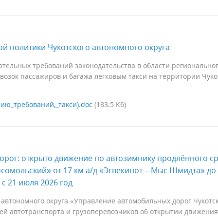
й политики Чукотского автономного округа
ательных требований законодательства в области регионально
евозок пассажиров и багажа легковым такси на территории Чуко
ию_требований,_такси).doc
(183.5 Кб)
орог: открыто движение по автозимнику продлённого с
мсомольский» от 17 км а/д «Эгвекинот – Мыс Шмидта» до
с 21 июля 2026 год
 автономного округа «Управление автомобильных дорог Чукотс
лей автотранспорта и грузоперевозчиков об открытии движения