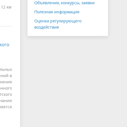
Объявления, конкурсы, заявки
 12 км
Полезная информация
Оценка регулирующего
воздействия
кого
ельных
ений в
инения
нного
тского
знании
ляется