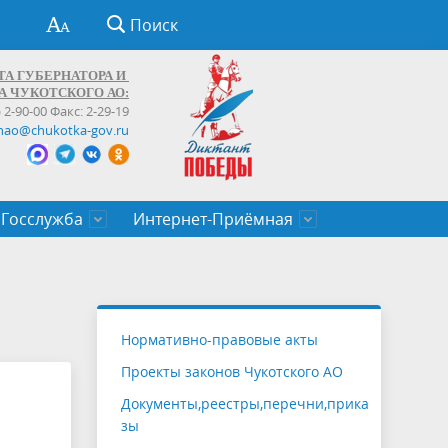
Поиск
ТА ГУБЕРНАТОРА И
А ЧУКОТСКОГО АО:
) 2-90-00 Факс: 2-29-19
hao@chukotka-gov.ru
Госслужба
Интернет-Приёмная
ти
ентров
приказы
Муниципальные образования
Федеральные органы власти
Приоритетные направления
Объявления, конкурсы, заявки
От первого лица
Профессиональное развитие
Оставить обращение (обратная связь)
государственных гражданских
Бизнесу
Нормативно-правовые акты
служащих Чукотского автономного
Проекты законов Чукотского АО
округа
Документы,реестры,перечни,прика
зы