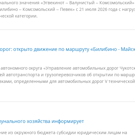
ального значения «Эгвекинот – Валунистый – Комсомольский» 
илибино – Комсомольский – Певек» с 21 июля 2026 года с нагру
ческой категории.
орог: открыто движение по маршруту «Билибино - Майск
 автономного округа «Управление автомобильных дорог Чукотс
лей автотранспорта и грузоперевозчиков об открытии по маршр
рузками, определенными для автомобильных дорог V технической
мунального хозяйства информирует
ние из окружного бюджета субсидии юридическим лицам на