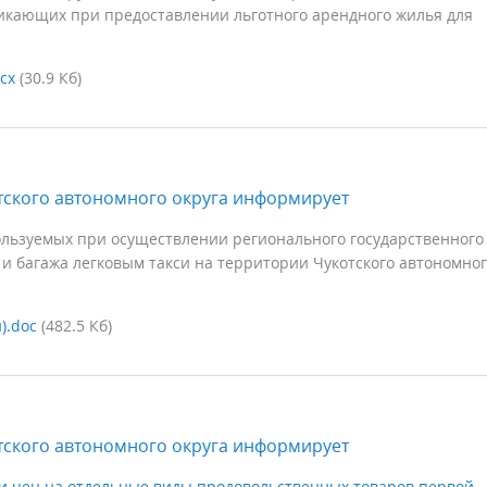
икающих при предоставлении льготного арендного жилья для
cx
(30.9 Кб)
ского автономного округа информирует
льзуемых при осуществлении регионального государственного
 и багажа легковым такси на территории Чукотского автономно
).doc
(482.5 Кб)
ского автономного округа информирует
и цен на отдельные виды продовольственных товаров первой