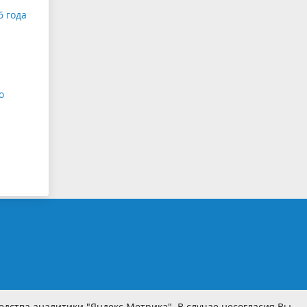
6 года
о
дства аналитики "Яндекс.Метрика". В случае несогласия Вы