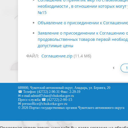
необходимости , в отношении которых могут
№15
Объявление о присоединении к Соглашению
Заявление о присоединении к Соглашению о
продовольственных товаров первой необходи
допустимые цены
ФАЙЛ:
Соглашение.zip
(11.4 Мб)
‹
1
689000, Чукотский автономный округ, Анадырь, ул. Беринга, 20
☎ Телефон: (42722) 2-90-31 Факс: 2-29-19
✉ e-mail:
admin87chao@chukotka-gov.ru
Пресс-служба ☎ (42722) 2-90-15
✉
pressoffice
@chukotka-gov.ru
© 2026 Портал государственных органов Чукотского автономного округа
Продолжая использовать наш сайт Вы даете согласие на обрабо