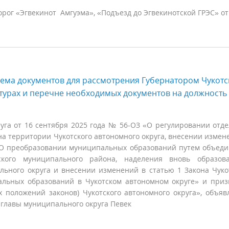
ог «Эгвекинот Амгуэма», «Подъезд до Эгвекинотской ГРЭС» от
ема документов для рассмотрения Губернатором Чукотс
турах и перечне необходимых документов на должность
руга от 16 сентября 2025 года № 56-ОЗ «О регулировании отд
а территории Чукотского автономного округа, внесении измен
 «О преобразовании муниципальных образований путем объед
кого муниципального района, наделения вновь образова
ьного округа и внесении изменений в статью 1 Закона Чуко
альных образований в Чукотском автономном округе» и при
 положений законов) Чукотского автономного округа», объяв
 главы муниципального округа Певек