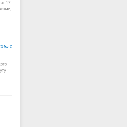
от 17
зками,
ое» с
кого
уту