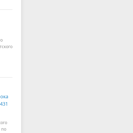
го
тского
рока
 431
кого
 по