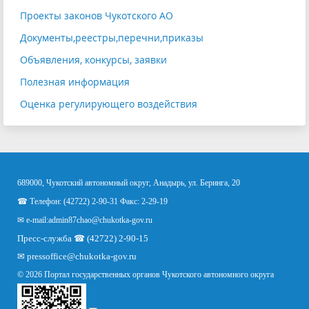
Проекты законов Чукотского АО
Документы,реестры,перечни,приказы
Объявления, конкурсы, заявки
Полезная информация
Оценка регулирующего воздействия
689000, Чукотский автономный округ, Анадырь, ул. Беринга, 20
☎ Телефон: (42722) 2-90-31 Факс: 2-29-19
✉ e-mail:
admin87chao@chukotka-gov.ru
Пресс-служба ☎ (42722) 2-90-15
✉
pressoffice
@chukotka-gov.ru
© 2026 Портал государственных органов Чукотского автономного округа