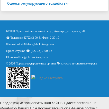
Оценка регулирующего воздействия
689000, Чукотский автономный округ, Анадырь, ул. Беринга, 20
☎ Телефон: (42722) 2-90-31 Факс: 2-29-19
✉ e-mail:
admin87chao@chukotka-gov.ru
Пресс-служба ☎ (42722) 2-90-15
✉
pressoffice
@chukotka-gov.ru
© 2026 Портал государственных органов Чукотского автономного округа
Продолжая использовать наш сайт Вы даете согласие на
обработку Ваших ПДн посредством сбора файлов cookie с