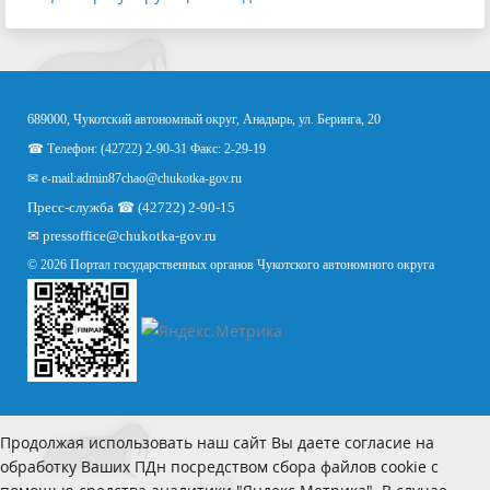
689000, Чукотский автономный округ, Анадырь, ул. Беринга, 20
☎ Телефон: (42722) 2-90-31 Факс: 2-29-19
✉ e-mail:
admin87chao@chukotka-gov.ru
Пресс-служба ☎ (42722) 2-90-15
✉
pressoffice
@chukotka-gov.ru
© 2026 Портал государственных органов Чукотского автономного округа
Продолжая использовать наш сайт Вы даете согласие на
обработку Ваших ПДн посредством сбора файлов cookie с