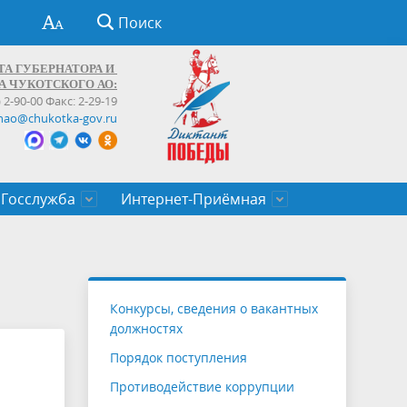
Поиск
ТА ГУБЕРНАТОРА И
А ЧУКОТСКОГО АО:
) 2-90-00 Факс: 2-29-19
hao@chukotka-gov.ru
Госслужба
Интернет-Приёмная
ти
ентров
приказы
Муниципальные образования
Федеральные органы власти
Приоритетные направления
Объявления, конкурсы, заявки
От первого лица
Профессиональное развитие
Оставить обращение (обратная связь)
государственных гражданских
Бизнесу
Конкурсы, сведения о вакантных
служащих Чукотского автономного
должностях
округа
Порядок поступления
Противодействие коррупции