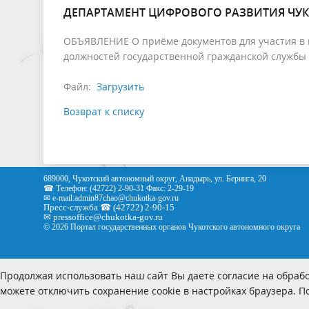
ДЕПАРТАМЕНТ ЦИФРОВОГО РАЗВИТИЯ ЧУ
ОБЪЯВЛЕНИЕ О приёме документов для участия в 
должностей государственной гражданской службы 
Файл:
Загрузить
Возврат к списку
689000, Чукотский автономный округ, Анадырь, ул. Беринга, 20
☎ Телефон: (42722) 2-90-31 Факс: 2-29-19
✉ e-mail:
admin87chao@chukotka-gov.ru
Пресс-служба ☎ (42722) 2-90-15
✉
pressoffice
@chukotka-gov.ru
© 2026 Портал государственных органов Чукотского автономного округа
Продолжая использовать наш сайт Вы даете согласие на обрабо
можете отключить сохранение cookie в настройках браузера. 