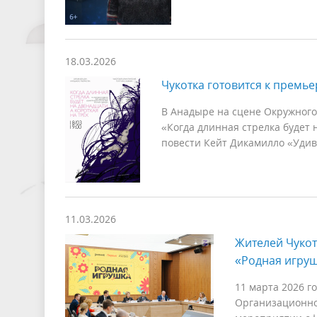
18.03.2026
Чукотка готовится к премь
В Анадыре на сцене Окружного
«Когда длинная стрелка будет н
повести Кейт Дикамилло «Удив
11.03.2026
Жителей Чукот
«Родная игру
11 марта 2026 г
Организационног