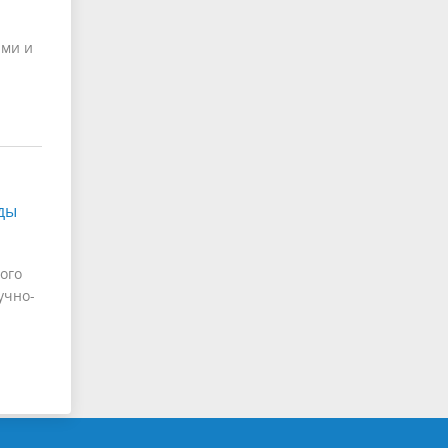
ями и
ды
ого
учно-