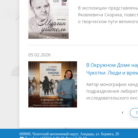
В экспозиции представлены
Яковлевича Скорика, повес
о творческом пути великого
05.02.2026
В Окружном Доме нар
Чукотки. Люди и вре
Автор монографии канд
подразделения лаборат
исследовательского ин
‹
1
689000, Чукотский автономный округ, Анадырь, ул. Беринга, 20