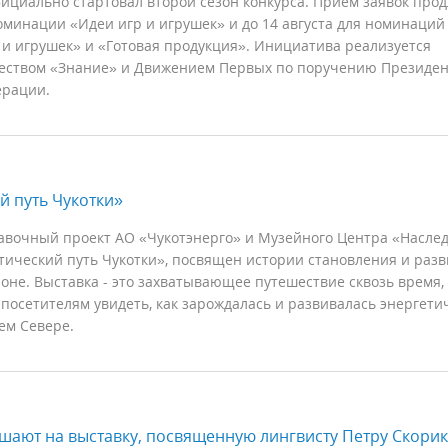
циально стартовал второй сезон конкурса. Прием заявок прод
оминации «Идеи игр и игрушек» и до 14 августа для номинаций
и игрушек» и «Готовая продукция». Инициатива реализуется
еством «Знание» и Движением Первых по поручению Президен
ерации.
й путь Чукотки»
авочный проект АО «Чукотэнерго» и Музейного Центра «Насле
тический путь Чукотки», посвящен истории становления и раз
ионе. Выставка - это захватывающее путешествие сквозь время,
 посетителям увидеть, как зарождалась и развивалась энергети
ем Севере.
шают на выставку, посвященную лингвисту Петру Скорик