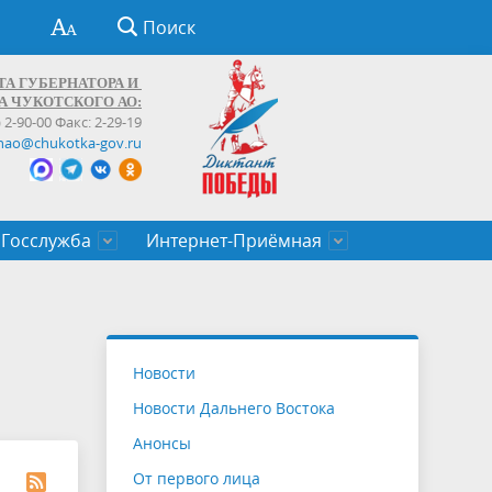
Поиск
ТА ГУБЕРНАТОРА И
А ЧУКОТСКОГО АО:
) 2-90-00 Факс: 2-29-19
hao@chukotka-gov.ru
Госслужба
Интернет-Приёмная
ти
ентров
приказы
Муниципальные образования
Федеральные органы власти
Приоритетные направления
Объявления, конкурсы, заявки
От первого лица
Профессиональное развитие
Оставить обращение (обратная связь)
государственных гражданских
Бизнесу
Новости
служащих Чукотского автономного
Новости Дальнего Востока
округа
Анонсы
От первого лица