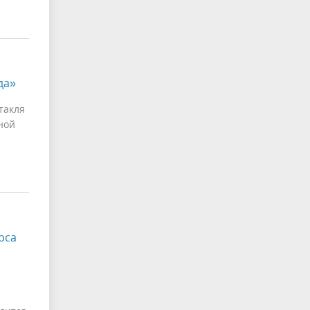
да»
такля
чной
рса