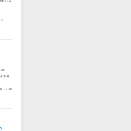
лится
та
дие
вития
ческая
у