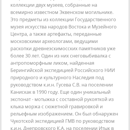
коллекции двух музеев, собранные на
всемирно известном Эквенском могильнике.
Это предметы из коллекции Государственного
музея искусства народов Востока и Музейного
Центра, а также артефакты, переданные
московскими археологами, ведущими
раскопки древнеэскимосских памятников уже
более 30 лет. Один из них снеговыбивалка с
антропоморфным ликом, найденная
Берингийской экспедицией Российского НИИ
природного и культурного Наследия под
руководством к.и.н. Гусева С.В. на поселении
Канискак в 1990 году. Еще один уникальный
экспонат - мотыжка с составной рукояткой из
клыка моржа с сюжетной гравировкой и
рельефным изображением. Он был обнаружен
Чукотской экспедицией ГМВ по руководством
к.и.н. Днепровского К.А. на поселении Итык в