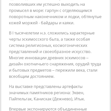
позволивших им успешно выходить на
промысел в море: гарпун с отделяющимся
поворотным наконечником и лодки, обтянутые
кожей моржей - байдары и каяки.
В I тысячелетии н.э. сложились характерные
черты эскимосского быта, а также особая
система религиозных, космогонических
представлений и своеобразное искусство.
Многие инновации древних эскимосов –
дизайн охотничьего снаряжения, орудий труда
и бытовых предметов – пережили века, стали
всеобщим достоянием.
На выставке представлены артефакты
значимых памятников региона: Эквен,
Пайпельгак, Канискак (Дежнево), Итык.
Впервые экспонируются объединенные