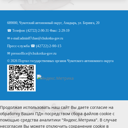
689000, Чукотский автономный округ, Анадырь, ул. Беринга, 20
☎ Телефон: (42722) 2-90-31 Факс: 2-29-19
✉ e-mail:
admin87chao@chukotka-gov.ru
Пресс-служба ☎ (42722) 2-90-15
✉
pressoffice
@chukotka-gov.ru
© 2026 Портал государственных органов Чукотского автономного округа
Продолжая использовать наш сайт Вы даете согласие на
обработку Ваших ПДн посредством сбора файлов cookie с
помощью средства аналитики "Яндекс.Метрика". В случае
несогласия Вы можете отключить сохранение cookie в