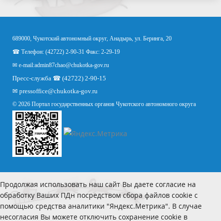
689000, Чукотский автономный округ, Анадырь, ул. Беринга, 20
☎ Телефон: (42722) 2-90-31 Факс: 2-29-19
✉ e-mail:
admin87chao@chukotka-gov.ru
Пресс-служба ☎ (42722) 2-90-15
✉
pressoffice
@chukotka-gov.ru
© 2026 Портал государственных органов Чукотского автономного округа
Продолжая использовать наш сайт Вы даете согласие на
обработку Ваших ПДн посредством сбора файлов cookie с
помощью средства аналитики "Яндекс.Метрика". В случае
несогласия Вы можете отключить сохранение cookie в