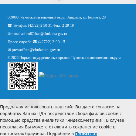
689000, Чукотский автономный округ, Анадырь, ул. Беринга, 20
☎ Телефон: (42722) 2-90-31 Факс: 2-29-19
✉ e-mail:
admin87chao@chukotka-gov.ru
Пресс-служба ☎ (42722) 2-90-15
✉
pressoffice
@chukotka-gov.ru
© 2026 Портал государственных органов Чукотского автономного округа
Продолжая использовать наш сайт Вы даете согласие на
обработку Ваших ПДн посредством сбора файлов cookie с
помощью средства аналитики "Яндекс.Метрика". В случае
несогласия Вы можете отключить сохранение cookie в
настройках браузера. Подробнее в
Политике