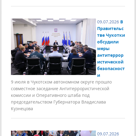
09.07.2026
В
Правительс
тве Чукотки
обсудили
меры
антитеррор
истической
безопасност
и
9 июля в Чукотском автономном округе прошло
совместное заседание Антитеррористической
комиссии и Оперативного штаба под
председательством Губернатора Владислава
Кузнецова
09.07.2026