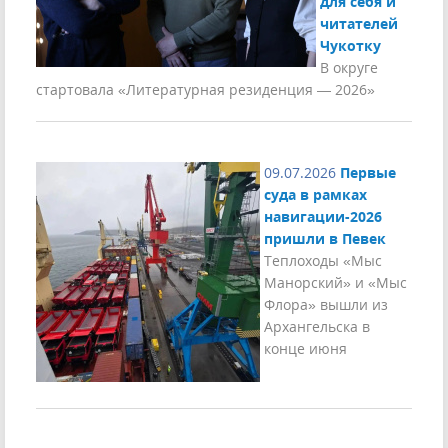
для себя и
читателей
Чукотку
В округе
стартовала «Литературная резиденция — 2026»
09.07.2026
Первые
суда в рамках
навигации-2026
пришли в Певек
Теплоходы «Мыс
Манорский» и «Мыс
Флора» вышли из
Архангельска в
конце июня