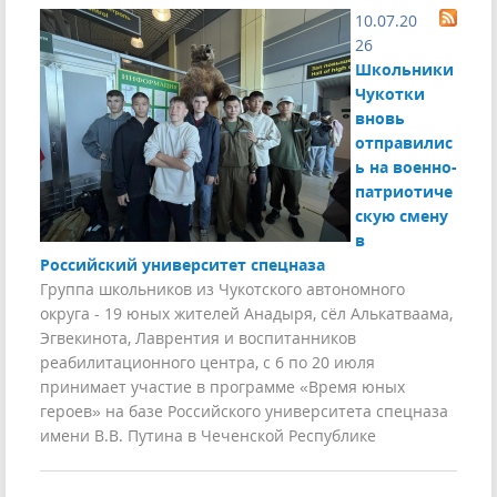
10.07.20
26
Школьники
Чукотки
вновь
отправилис
ь на военно-
патриотиче
скую смену
в
Российский университет спецназа
Группа школьников из Чукотского автономного
округа - 19 юных жителей Анадыря, сёл Алькатваама,
Эгвекинота, Лаврентия и воспитанников
реабилитационного центра, с 6 по 20 июля
принимает участие в программе «Время юных
героев» на базе Российского университета спецназа
имени В.В. Путина в Чеченской Республике