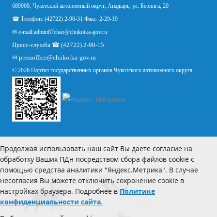
689000, Чукотский автономный округ, Анадырь, ул. Беринга, 20
☎ Телефон: (42722) 2-90-31 Факс: 2-29-19
✉ e-mail:
admin87chao@chukotka-gov.ru
Пресс-служба ☎ (42722) 2-90-15
✉
pressoffice
@chukotka-gov.ru
© 2026 Портал государственных органов Чукотского автономного округа
Продолжая использовать наш сайт Вы даете согласие на
обработку Ваших ПДн посредством сбора файлов cookie с
помощью средства аналитики "Яндекс.Метрика". В случае
несогласия Вы можете отключить сохранение cookie в
настройках браузера. Подробнее в
Политике
конфиденциальности сайта.