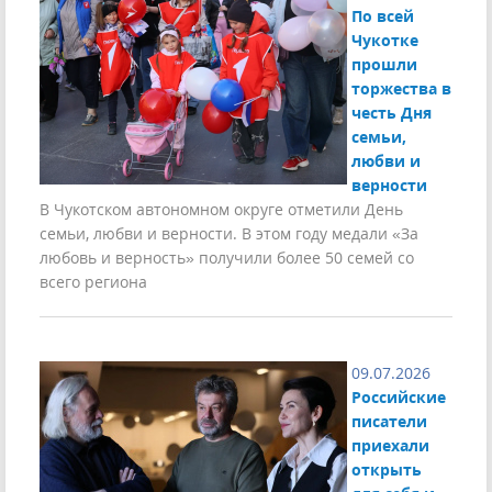
По всей
Чукотке
прошли
торжества в
честь Дня
семьи,
любви и
верности
В Чукотском автономном округе отметили День
семьи, любви и верности. В этом году медали «За
любовь и верность» получили более 50 семей со
всего региона
09.07.2026
Российские
писатели
приехали
открыть