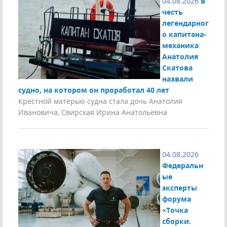
04.08.2026
В
честь
легендарног
о капитана-
механика
Анатолия
Скатова
назвали
судно, на котором он проработал 40 лет
Крестной матерью судна стала дочь Анатолия
Ивановича, Свирская Ирина Анатольевна
04.08.2026
Федеральн
ые
эксперты
форума
«Точка
сборки.