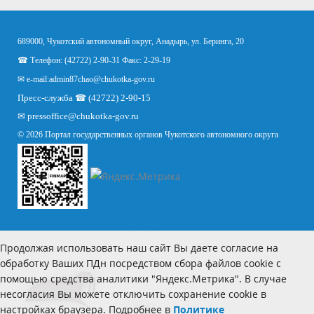
689000, Чукотский автономный округ, Анадырь, ул. Беринга, 20
☎ Телефон: (42722) 2-90-31 Факс: 2-29-19
✉ e-mail:
admin87chao@chukotka-gov.ru
Пресс-служба ☎ (42722) 2-90-15
✉
pressoffice
@chukotka-gov.ru
© 2026 Портал государственных органов Чукотского автономного округа
Продолжая использовать наш сайт Вы даете согласие на
обработку Ваших ПДн посредством сбора файлов cookie с
помощью средства аналитики "Яндекс.Метрика". В случае
несогласия Вы можете отключить сохранение cookie в
настройках браузера. Подробнее в
Политике