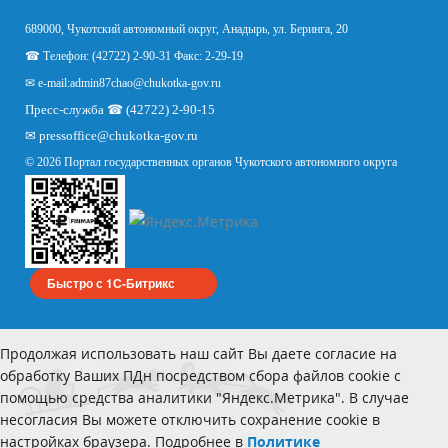
689000, Чукотский автономный округ, Анадырь, ул. Беринга, 20
☎ Телефон: (42722) 2-90-31 Факс: 2-29-19
✉ e-mail:
admin87chao@chukotka-gov.ru
Пресс-служба ☎ (42722) 2-90-15
✉
pressoffice
@chukotka-gov.ru
© 2026 Портал государственных органов Чукотского автономного округа
Быстро с 1С-Битрикс
Продолжая использовать наш сайт Вы даете согласие на
обработку Ваших ПДн посредством сбора файлов cookie с
помощью средства аналитики "Яндекс.Метрика". В случае
несогласия Вы можете отключить сохранение cookie в
настройках браузера. Подробнее в
Политике