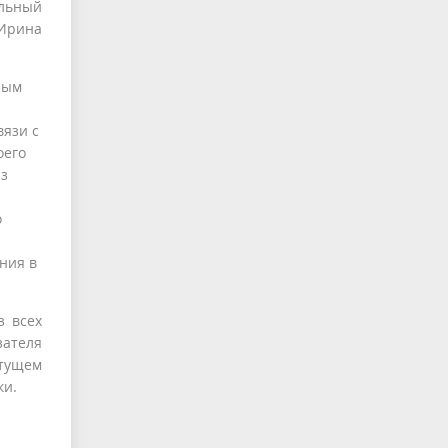
альный
 Ирина
ным
вязи с
оего
из
о
ния в
з всех
зателя
стущем
ки.