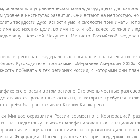
м, основой для управленческой команды будущего, для кадров 
 уровне в институтах развития. Они встают на непростую, но
елать твердости духа, ясности ума и смелости принимать неп
о имя достижения цели, во имя того, чтобы качество жизни лю
подчеркнул Алексей Чекунков, Министр Российской Федера
овок в регионах, федеральных органах исполнительной вл
блике. Руководитель программы «Муравьев-Амурский 2030» 
ность побывать в тех регионах России, с которыми они пла
фике его отрасли в этом регионе. Это очень честные разговор
едставляются различные аспекты, в которые требуется вкл
ьтат ребят!» – рассказывает Ксения Кишкарева.
тся Минвостокразвития России совместно с Корпорацией ра
на на подготовку высококвалифицированных специалисто
правления и социально-экономического развития Дальневост
ийской Федерации. Проект реализуется при поддержке и ак