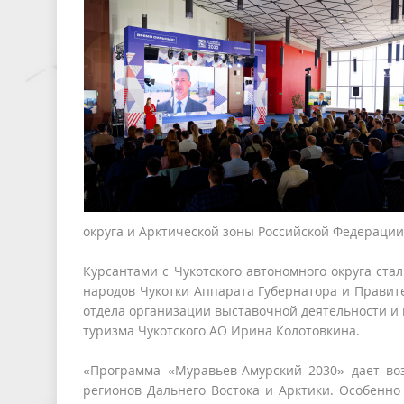
округа и Арктической зоны Российской Федерации
Курсантами с Чукотского автономного округа ст
народов Чукотки Аппарата Губернатора и Правит
отдела организации выставочной деятельности и
туризма Чукотского АО Ирина Колотовкина.
«Программа «Муравьев-Амурский 2030» дает во
регионов Дальнего Востока и Арктики. Особенно