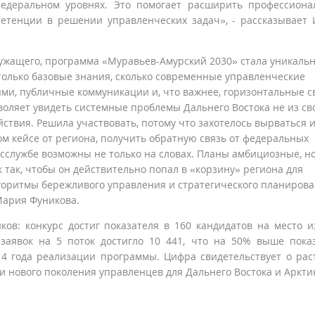
едеральном уровнях. Это помогает расширить профессион
етенции в решении управленческих задач», - рассказывает
лужащего, программа «Муравьев-Амурский 2030» стала уникаль
столько базовые знания, сколько современные управленческие
ми, публичные коммуникации и, что важнее, горизонтальные с
зволяет увидеть системные проблемы Дальнего Востока не из св
ствия. Решила участвовать, потому что захотелось вырваться 
м кейсе от региона, получить обратную связь от федеральных
осслужбе возможны не только на словах.
Планы амбициозные, н
так, чтобы он действительно попал в «корзину» региона для
горитмы бережливого управления и стратегического планирова
Мария Фуникова.
ов: конкурс достиг показателя в 160 кандидатов на место и
заявок на 5 поток достигло 10 441, что на 50% выше пока
 4 года реализации программы. Цифра свидетельствует о ра
 нового поколения управленцев для Дальнего Востока и Аркти