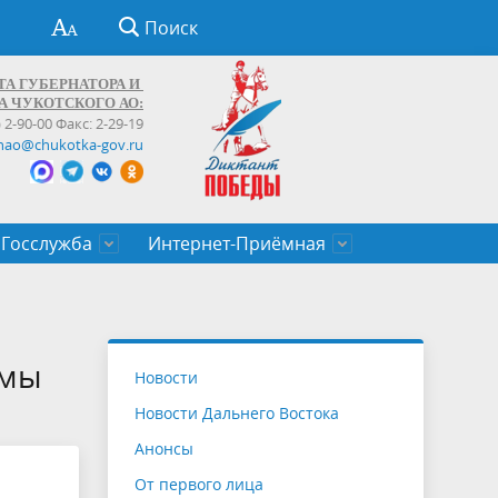
Поиск
ТА ГУБЕРНАТОРА И
А ЧУКОТСКОГО АО:
) 2-90-00 Факс: 2-29-19
hao@chukotka-gov.ru
Госслужба
Интернет-Приёмная
ти
ентров
приказы
Муниципальные образования
Федеральные органы власти
Приоритетные направления
Объявления, конкурсы, заявки
От первого лица
Профессиональное развитие
Оставить обращение (обратная связь)
государственных гражданских
Бизнесу
ммы
Новости
служащих Чукотского автономного
Новости Дальнего Востока
округа
Анонсы
От первого лица