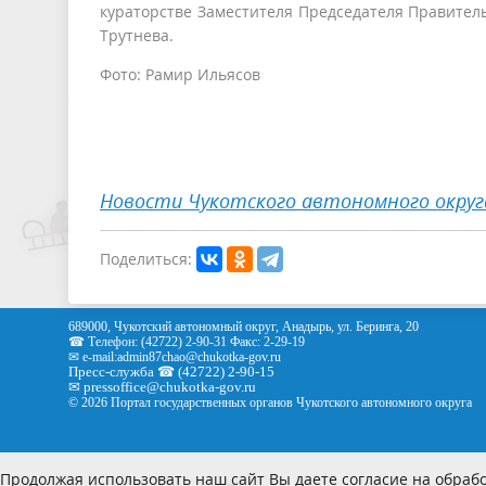
кураторстве Заместителя Председателя Правител
Трутнева.
Фото: Рамир Ильясов
Новости Чукотского автономного округ
Поделиться:
689000, Чукотский автономный округ, Анадырь, ул. Беринга, 20
☎ Телефон: (42722) 2-90-31 Факс: 2-29-19
✉ e-mail:
admin87chao@chukotka-gov.ru
Пресс-служба ☎ (42722) 2-90-15
✉
pressoffice
@chukotka-gov.ru
© 2026 Портал государственных органов Чукотского автономного округа
Продолжая использовать наш сайт Вы даете согласие на обрабо