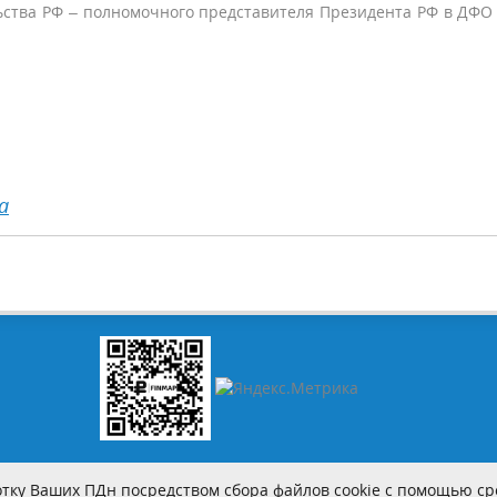
ьства РФ – полномочного представителя Президента РФ в ДФ
а
тку Ваших ПДн посредством сбора файлов cookie с помощью сре