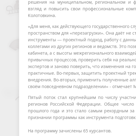
решения на муниципальном, региональном и ф
взгляд и повысить свои профессиональные комп
Колотовкина.
«Для меня, как действующего государственного с
пространством для «перезагрузки». Она даёт не 
инструменты — проектный подход, работу с данны
коллегами из других регионов и ведомств. Это по
кабинета, а с высоты межрегионального взаимодей
привычных процессов, проверить себя на реально
экспертов и заново поверить, что изменения на г
практичные. Во-первых, защитить проектный трек 
внедрения. Во-вторых, применить полученные ал
своём повседневном подразделении» - отмечает 
Пятый поток стал крупнейшим по числу участник
регионов Российской Федерации. Общее число 
прошлого года и это стало самым рекордным за
признании программы как инструмента подготовки
На программу зачислены 65 курсантов.