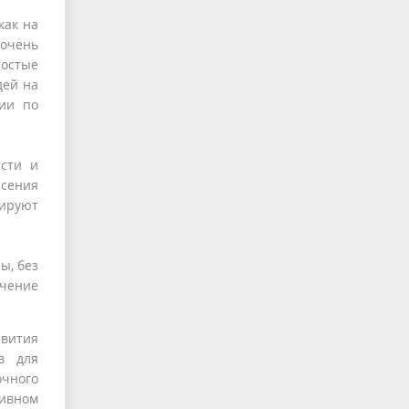
как на
 очень
ростые
дей на
ции по
асти и
Ксения
нируют
ы, без
ючение
звития
в для
очного
тивном