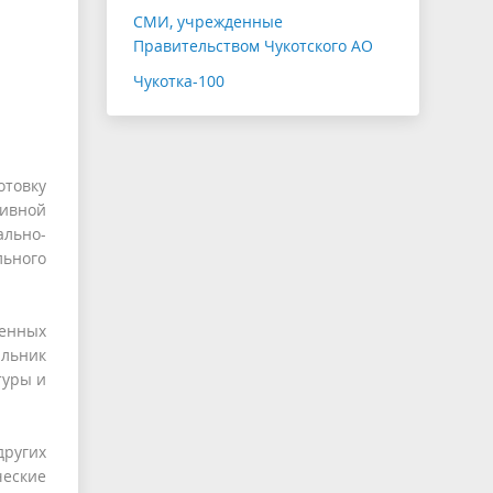
СМИ, учрежденные
Правительством Чукотского АО
Чукотка-100
овку
ивной
ально-
ьного
ленных
альник
туры и
других
ческие