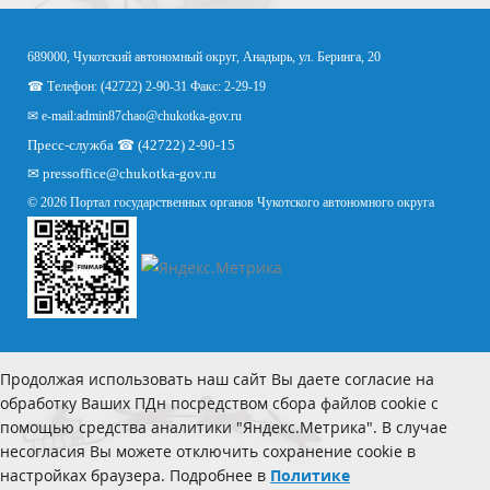
689000, Чукотский автономный округ, Анадырь, ул. Беринга, 20
☎ Телефон: (42722) 2-90-31 Факс: 2-29-19
✉ e-mail:
admin87chao@chukotka-gov.ru
Пресс-служба ☎ (42722) 2-90-15
✉
pressoffice
@chukotka-gov.ru
© 2026 Портал государственных органов Чукотского автономного округа
Продолжая использовать наш сайт Вы даете согласие на
обработку Ваших ПДн посредством сбора файлов cookie с
помощью средства аналитики "Яндекс.Метрика". В случае
несогласия Вы можете отключить сохранение cookie в
настройках браузера. Подробнее в
Политике