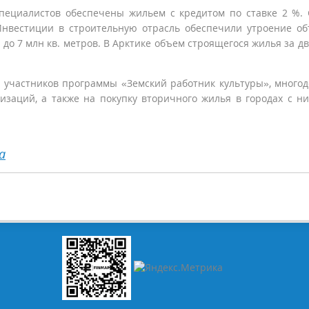
пециалистов обеспечены жильем с кредитом по ставке 2 %.
Инвестиции в строительную отрасль обеспечили утроение о
до 7 млн кв. метров. В Арктике объем строящегося жилья за дв
 участников программы «Земский работник культуры», много
изаций, а также на покупку вторичного жилья в городах с н
а