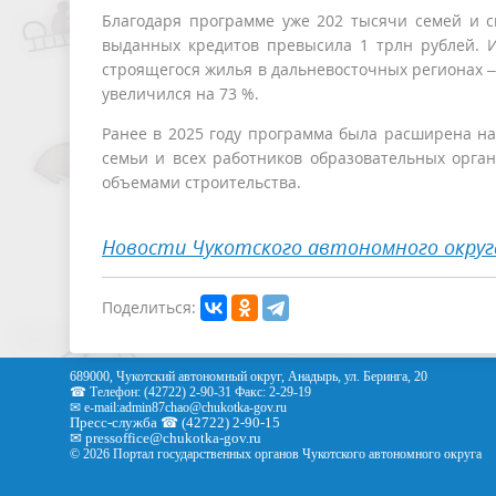
Благодаря программе уже 202 тысячи семей и с
выданных кредитов превысила 1 трлн рублей. 
строящегося жилья в дальневосточных регионах – 
увеличился на 73 %.
Ранее в 2025 году программа была расширена на
семьи и всех работников образовательных орган
объемами строительства.
Новости Чукотского автономного округ
Поделиться:
689000, Чукотский автономный округ, Анадырь, ул. Беринга, 20
☎ Телефон: (42722) 2-90-31 Факс: 2-29-19
✉ e-mail:
admin87chao@chukotka-gov.ru
Пресс-служба ☎ (42722) 2-90-15
✉
pressoffice
@chukotka-gov.ru
© 2026 Портал государственных органов Чукотского автономного округа