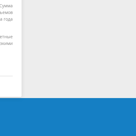
 Сумма
бъемов
а года
детные
изкими