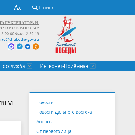
Поиск
ТА ГУБЕРНАТОРА И
А ЧУКОТСКОГО АО:
) 2-90-00 Факс: 2-29-19
hao@chukotka-gov.ru
Госслужба
Интернет-Приёмная
ти
ентров
приказы
Муниципальные образования
Федеральные органы власти
Приоритетные направления
Объявления, конкурсы, заявки
От первого лица
Профессиональное развитие
Оставить обращение (обратная связь)
государственных гражданских
Бизнесу
иям
Новости
служащих Чукотского автономного
Новости Дальнего Востока
округа
Анонсы
От первого лица