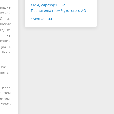
СМИ, учрежденные
яющие
Правительством Чукотского АО
ческой
ВО из
Чукотка-100
инских
дане,
ия на
окаций
щих к
нных и
 РФ –
ляется
стники
е чем
никам.
олжать