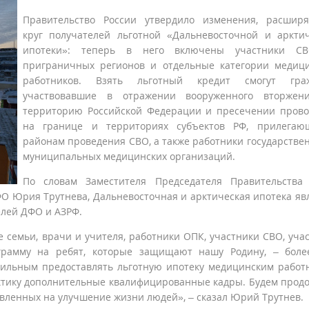
Правительство России утвердило изменения, расшир
круг получателей льготной «Дальневосточной и аркти
ипотеки»: теперь в него включены участники С
приграничных регионов и отдельные категории медиц
работников. Взять льготный кредит смогут граж
участвовавшие в отражении вооруженного вторжен
территорию Российской Федерации и пресечении пров
на границе и территориях субъектов РФ, прилегаю
районам проведения СВО, а также работники государстве
муниципальных медицинских организаций.
По словам Заместителя Председателя Правительства
О Юрия Трутнева, Дальневосточная и арктическая ипотека яв
елей ДФО и АЗРФ.
 семьи, врачи и учителя, работники ОПК, участники СВО, уча
грамму на ребят, которые защищают нашу Родину, – боле
вильным предоставлять льготную ипотеку медицинским работ
рктику дополнительные квалифицированные кадры. Будем прод
вленных на улучшение жизни людей», – сказал Юрий Трутнев.