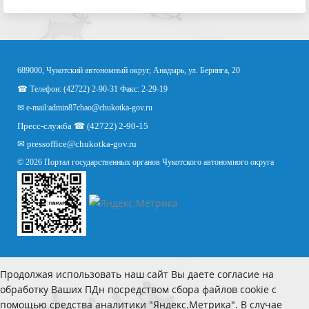
689000, Чукотский автономный округ, Анадырь, ул. Беринга, 20
☎ Телефон: (42722) 2-90-31 Факс: 2-29-19
✉ e-mail:
admin87chao@chukotka-gov.ru
Пресс-служба ☎ (42722) 2-90-15
✉
pressoffice
@chukotka-gov.ru
© 2026 Портал государственных органов Чукотского автономного округа
Продолжая использовать наш сайт Вы даете согласие на
обработку Ваших ПДн посредством сбора файлов cookie с
помощью средства аналитики "Яндекс.Метрика". В случае