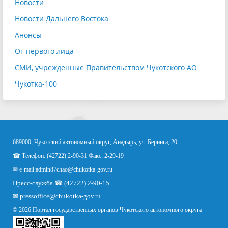
Новости
Новости Дальнего Востока
Анонсы
От первого лица
СМИ, учрежденные Правительством Чукотского АО
Чукотка-100
689000, Чукотский автономный округ, Анадырь, ул. Беринга, 20
☎ Телефон: (42722) 2-90-31 Факс: 2-29-19
✉ e-mail:
admin87chao@chukotka-gov.ru
Пресс-служба ☎ (42722) 2-90-15
✉
pressoffice
@chukotka-gov.ru
© 2026 Портал государственных органов Чукотского автономного округа