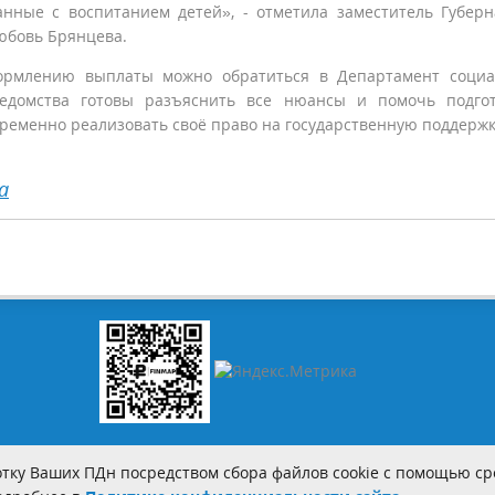
нные с воспитанием детей», - отметила заместитель Губерн
юбовь Брянцева.
ормлению выплаты можно обратиться в Департамент социа
ведомства готовы разъяснить все нюансы и помочь подго
ременно реализовать своё право на государственную поддержк
а
тку Ваших ПДн посредством сбора файлов cookie с помощью сре