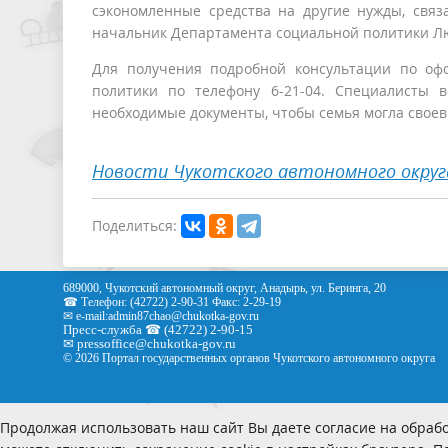
сэкономленные средства на другие нужды, связа
начальник Департамента социальной политики Л
Для получения подробной консультации по оф
политики по телефону 6-21-04. Специалисты 
необходимые документы, чтобы семья могла своев
Новости Чукотского автономного округ
Поделиться:
689000, Чукотский автономный округ, Анадырь, ул. Беринга, 20
☎ Телефон: (42722) 2-90-31 Факс: 2-29-19
✉ e-mail:
admin87chao@chukotka-gov.ru
Пресс-служба ☎ (42722) 2-90-15
✉
pressoffice
@chukotka-gov.ru
© 2026 Портал государственных органов Чукотского автономного округа
Продолжая использовать наш сайт Вы даете согласие на обрабо