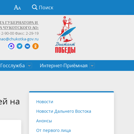
Поиск
ТА ГУБЕРНАТОРА И
А ЧУКОТСКОГО АО:
) 2-90-00 Факс: 2-29-19
hao@chukotka-gov.ru
Госслужба
Интернет-Приёмная
ти
ентров
приказы
Муниципальные образования
Федеральные органы власти
Приоритетные направления
Объявления, конкурсы, заявки
От первого лица
Профессиональное развитие
Оставить обращение (обратная связь)
государственных гражданских
Бизнесу
ей на
Новости
служащих Чукотского автономного
Новости Дальнего Востока
округа
Анонсы
От первого лица