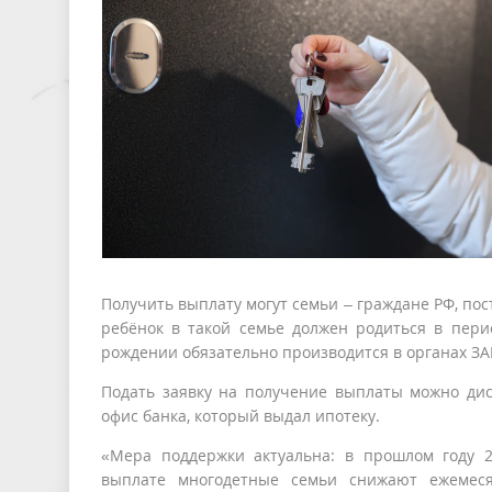
Получить выплату могут семьи – граждане РФ, п
ребёнок в такой семье должен родиться в перио
рождении обязательно производится в органах ЗА
Подать заявку на получение выплаты можно дис
офис банка, который выдал ипотеку.
«Мера поддержки актуальна: в прошлом году 
выплате многодетные семьи снижают ежемес