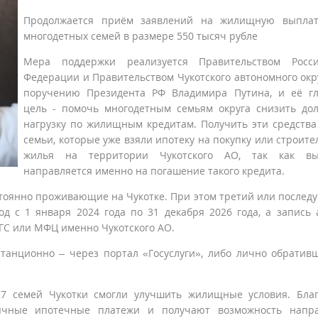
Продолжается приём заявлений на жилищную выплат
многодетных семей в размере 550 тысяч рубле
Мера поддержки реализуется Правительством Росси
Федерации и Правительством Чукотского автономного окр
поручению Президента РФ Владимира Путина, и её гл
цель - помочь многодетным семьям округа снизить до
нагрузку по жилищным кредитам. Получить эти средства
семьи, которые уже взяли ипотеку на покупку или строите
жилья на территории Чукотского АО, так как вы
направляется именно на погашение такого кредита.
остоянно проживающие на Чукотке. При этом третий или после
д с 1 января 2024 года по 31 декабря 2026 года, а запись 
ГС или МФЦ именно Чукотского АО.
танционно – через портал «Госуслуги», либо лично обратив
27 семей Чукотки смогли улучшить жилищные условия. Бла
ячные ипотечные платежи и получают возможность напра