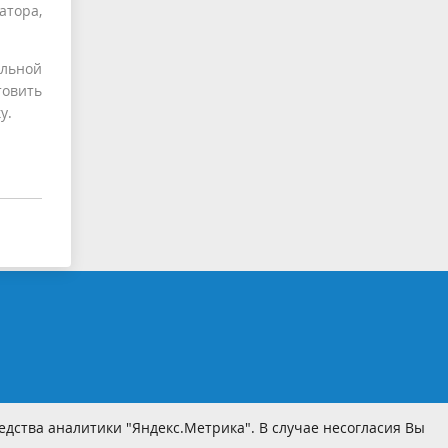
атора,
льной
товить
у.
дства аналитики "Яндекс.Метрика". В случае несогласия Вы