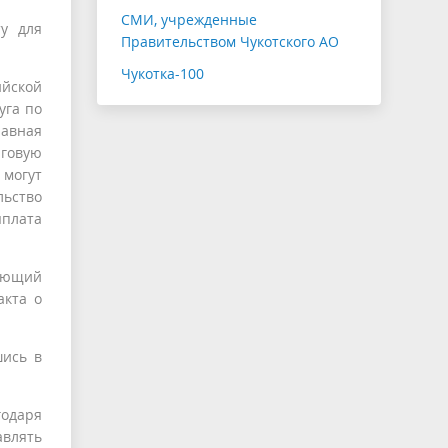
СМИ, учрежденные
у для
Правительством Чукотского АО
Чукотка-100
йской
уга по
авная
лговую
 могут
льство
плата
дующий
акта о
шись в
годаря
влять