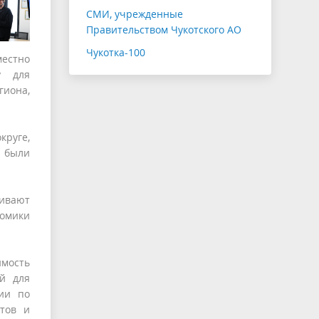
СМИ, учрежденные
Правительством Чукотского АО
Чукотка-100
местно
у для
иона,
круге,
 были
вивают
номики
имость
ий для
ции по
нтов и