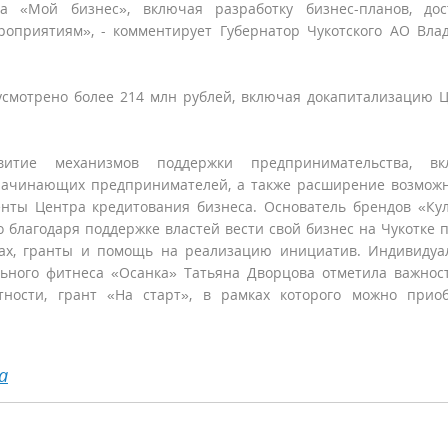
а «Мой бизнес», включая разработку бизнес-планов, дос
приятиям», - комментирует Губернатор Чукотского АО Вла
дусмотрено более 214 млн рублей, включая докапитализацию 
итие механизмов поддержки предпринимательства, вк
 начинающих предпринимателей, а также расширение возмож
енты Центра кредитования бизнеса. Основатель брендов «Ку
о благодаря поддержке властей вести свой бизнес на Чукотке 
гах, гранты и помощь на реализацию инициатив. Индивиду
льного фитнеса «Осанка» Татьяна Дворцова отметила важнос
тности, грант «На старт», в рамках которого можно прио
а