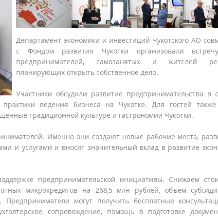
Департамент экономики и инвестиций Чукотского АО сов
с Фондом развития Чукотки организовали встреч
предпринимателей, самозанятых и жителей рег
планирующих открыть собственное дело.
Участники обсудили развитие предпринимательства в о
практики ведения бизнеса на Чукотке. Для гостей также
ящённые традиционной культуре и гастрономии Чукотки.
принимателей. Именно они создают новые рабочие места, раз
ми и услугами и вносят значительный вклад в развитие эко
 поддержке предпринимательской инициативы. Снижаем сто
готных микрокредитов на 268,5 млн рублей, объем субсид
. Предприниматели могут получить бесплатные консульта
хгалтерское сопровождение, помощь в подготовке докуме