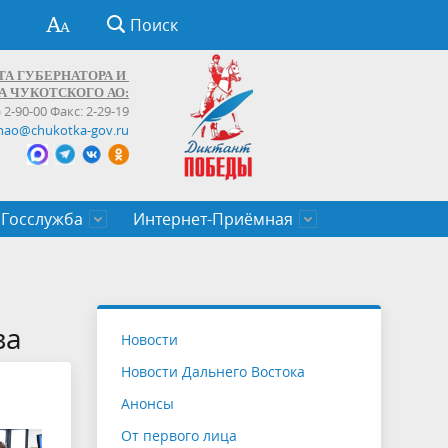
Поиск
ТА ГУБЕРНАТОРА И
А ЧУКОТСКОГО АО:
) 2-90-00 Факс: 2-29-19
hao@chukotka-gov.ru
Госслужба
Интернет-Приёмная
ти
ентров
приказы
Муниципальные образования
Федеральные органы власти
Приоритетные направления
Объявления, конкурсы, заявки
От первого лица
Профессиональное развитие
Оставить обращение (обратная связь)
государственных гражданских
Бизнесу
ва
Новости
служащих Чукотского автономного
Новости Дальнего Востока
округа
Анонсы
От первого лица