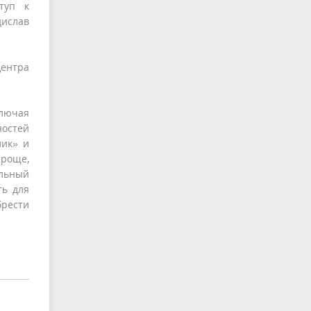
туп к
дислав
Центра
лючая
ностей
лик» и
проще,
альный
ть для
брести