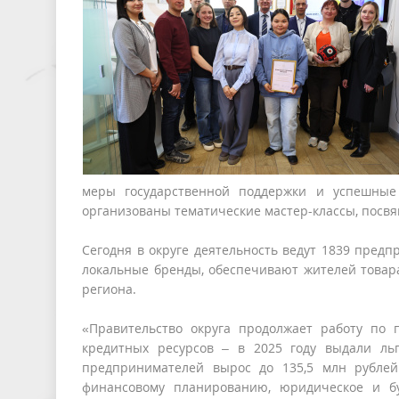
меры государственной поддержки и успешные 
организованы тематические мастер-классы, посв
Сегодня в округе деятельность ведут 1839 пред
локальные бренды, обеспечивают жителей товара
региона.
«Правительство округа продолжает работу по
кредитных ресурсов – в 2025 году выдали ль
предпринимателей вырос до 135,5 млн рублей
финансовому планированию, юридическое и бу