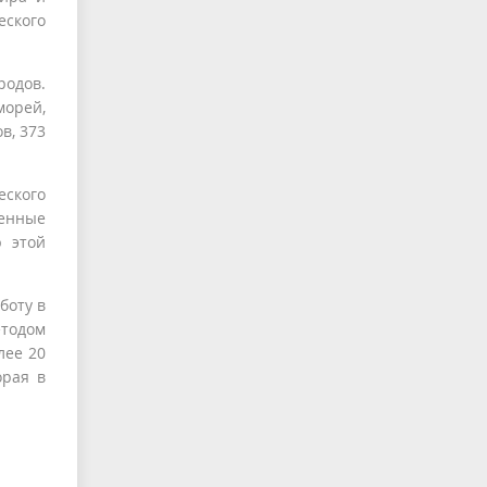
еского
родов.
морей,
в, 373
еского
венные
ю этой
боту в
етодом
лее 20
орая в