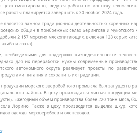
 цеха смонтированы, ведутся работы по монтажу технологич
е работы планируется завершить к 30 ноября 2024 года.
е является важной традиционной деятельностью коренных на
седских общин в прибрежных селах Берингова и Чукотского 
ни добыли 2 157 морских млекопитающих, включая 128 серых кито
 акиба и лахта).
и, необходимыми для поддержки жизнедеятельности человеч
 Однако для их переработки нужны современные производст
тского автономного округа реализует проекты по развити
продуктами питания и сохранить их традиции.
 продукции морского зверобойного промысла был запущен в ра
иципального района. В цеху производится мясная продукция м
укты). Ежегодный объем производства более 220 тонн мяса, бо
села Лорино. Также в цеху производится выделка шкур, кот
идов одежды морзверобоев и оленеводов.
а