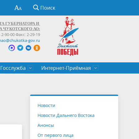
Поиск
ТА ГУБЕРНАТОРА И
А ЧУКОТСКОГО АО:
) 2-90-00 Факс: 2-29-19
hao@chukotka-gov.ru
Госслужба
Интернет-Приёмная
ти
ентров
приказы
Муниципальные образования
Федеральные органы власти
Приоритетные направления
Объявления, конкурсы, заявки
От первого лица
Профессиональное развитие
Оставить обращение (обратная связь)
государственных гражданских
Бизнесу
Новости
служащих Чукотского автономного
Новости Дальнего Востока
округа
Анонсы
От первого лица