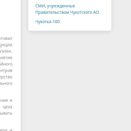
СМИ, учрежденные
Правительством Чукотского АО
Чукотка-100
ртовал
дукции
Уэлен.
иятия
ойного
нтров
рство
льного
ения и
о цеха
лывать
.
жира и