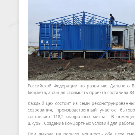
Российской Федерации по развитию Дальнего В
бюджета, а общая стоимость проекта составила 8
Каждый цех состоит из семи реконструированны
созревания, производственный участок, быто
составляет 118,2 квадратных метра. В помеще
шкуры. Создание комфортных условий для работы 
При выходе на полную мощность оба цеха смог