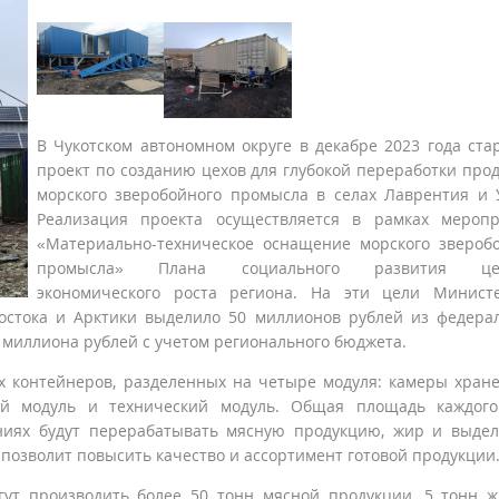
В Чукотском автономном округе в декабре 2023 года ста
проект по созданию цехов для глубокой переработки про
морского зверобойного промысла в селах Лаврентия и 
Реализация проекта осуществляется в рамках меропр
«Материально-техническое оснащение морского звероб
промысла» Плана социального развития це
экономического роста региона. На эти цели Министе
остока и Арктики выделило 50 миллионов рублей из федера
4 миллиона рублей с учетом регионального бюджета.
х контейнеров, разделенных на четыре модуля: камеры хран
вой модуль и технический модуль. Общая площадь каждог
ниях будут перерабатывать мясную продукцию, жир и выде
позволит повысить качество и ассортимент готовой продукции
ут производить более 50 тонн мясной продукции, 5 тонн 