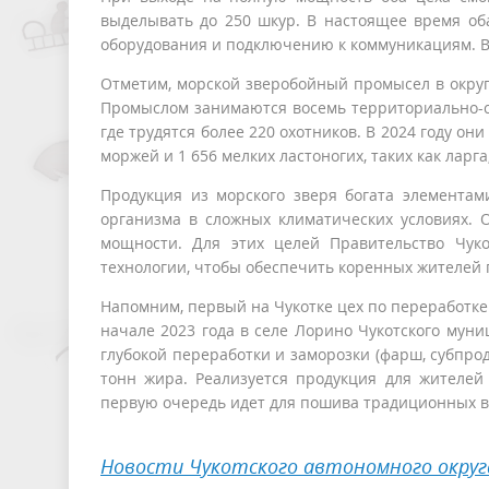
выделывать до 250 шкур. В настоящее время оба
оборудования и подключению к коммуникациям. Вс
Отметим, морской зверобойный промысел в округ
Промыслом занимаются восемь территориально-со
где трудятся более 220 охотников. В 2024 году о
моржей и 1 656 мелких ластоногих, таких как ларга,
Продукция из морского зверя богата элементам
организма в сложных климатических условиях.
мощности. Для этих целей Правительство Чуко
технологии, чтобы обеспечить коренных жителей 
Напомним, первый на Чукотке цех по переработке
начале 2023 года в селе Лорино Чукотского мун
глубокой переработки и заморозки (фарш, субпрод
тонн жира. Реализуется продукция для жителей 
первую очередь идет для пошива традиционных в
Новости Чукотского автономного округ