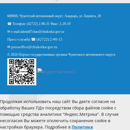
689000, Чукотский автономный округ, Анадырь, ул. Беринга, 20
☎ Телефон: (42722) 2-90-31 Факс: 2-29-19
✉ e-mail:
admin87chao@chukotka-gov.ru
Пресс-служба ☎ (42722) 2-90-15
✉
pressoffice
@chukotka-gov.ru
© 2026 Портал государственных органов Чукотского автономного округа
Продолжая использовать наш сайт Вы даете согласие на
обработку Ваших ПДн посредством сбора файлов cookie с
помощью средства аналитики "Яндекс.Метрика". В случае
несогласия Вы можете отключить сохранение cookie в
настройках браузера. Подробнее в
Политике