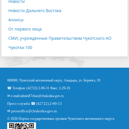
Новости
Новости Дальнего Востока
Анонсы
От первого лица
СМИ, учрежденные Правительством Чукотского АО
Чукотка-100
689000, Чукотский автономный округ, Анадырь, ул. Беринга, 20
☎ Телефон: (42722) 2-90-31 Факс: 2-29-19
✉ e-mail:
admin87chao@chukotka-gov.ru
Пресс-служба ☎ (42722) 2-90-15
✉
pressoffice
@chukotka-gov.ru
© 2026 Портал государственных органов Чукотского автономного округа