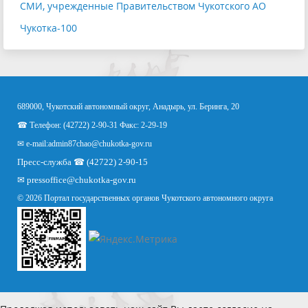
СМИ, учрежденные Правительством Чукотского АО
Чукотка-100
689000, Чукотский автономный округ, Анадырь, ул. Беринга, 20
☎ Телефон: (42722) 2-90-31 Факс: 2-29-19
✉ e-mail:
admin87chao@chukotka-gov.ru
Пресс-служба ☎ (42722) 2-90-15
✉
pressoffice
@chukotka-gov.ru
© 2026 Портал государственных органов Чукотского автономного округа