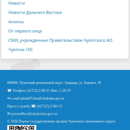
Новости
Новости Дальнего Востока
Анонсы
От первого лица
СМИ, учрежденные Правительством Чукотского АО
Чукотка-100
689000, Чукотский автономный округ, Анадырь, ул. Беринга, 20
☎ Телефон: (42722) 2-90-31 Факс: 2-29-19
✉ e-mail:
admin87chao@chukotka-gov.ru
Пресс-служба ☎ (42722) 2-90-15
✉
pressoffice
@chukotka-gov.ru
© 2026 Портал государственных органов Чукотского автономного округа