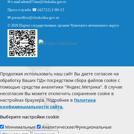
✉ e-mail:
admin87chao@chukotka-gov.ru
Пресс-служба ☎ (42722) 2-90-15
✉
pressoffice
@chukotka-gov.ru
© 2026 Портал государственных органов Чукотского автономного округа
Продолжая использовать наш сайт Вы даете согласие на
обработку Ваших ПДн посредством сбора файлов cookie с
помощью средства аналитики "Яндекс.Метрика". В случае
несогласия Вы можете отключить сохранение cookie в
настройках браузера. Подробнее в
Политике
конфиденциальности сайта.
Выберите настройки cookie
Минимальные
Аналитические/Функциональные