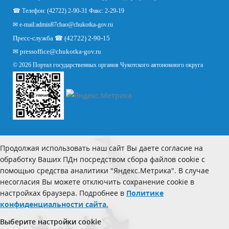
☎ Телефон: (42722) 2-90-31 Факс: 2-29-19
✉ e-mail:
admin87chao@chukotka-gov.ru
Пресс-служба ☎ (42722) 2-90-15
✉
pressoffice
@chukotka-gov.ru
© 2026 Портал государственных органов Чукотского автономного округа
Продолжая использовать наш сайт Вы даете согласие на
обработку Ваших ПДн посредством сбора файлов cookie с
помощью средства аналитики "Яндекс.Метрика". В случае
несогласия Вы можете отключить сохранение cookie в
настройках браузера. Подробнее в
Политике
конфиденциальности сайта.
Выберите настройки cookie