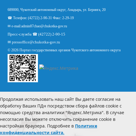
689000, Чукотский автономный округ, Анадырь, ул. Беринга, 20
☎ Телефон: (42722) 2-90-31 Факс: 2-29-19
✉ e-mail:
admin87chao@chukotka-gov.ru
Пресс-служба ☎ (42722) 2-90-15
✉
pressoffice
@chukotka-gov.ru
© 2026 Портал государственных органов Чукотского автономного округа
Продолжая использовать наш сайт Вы даете согласие на
обработку Ваших ПДн посредством сбора файлов cookie с
помощью средства аналитики "Яндекс.Метрика". В случае
несогласия Вы можете отключить сохранение cookie в
настройках браузера. Подробнее в
Политике
конфиденциальности сайта.