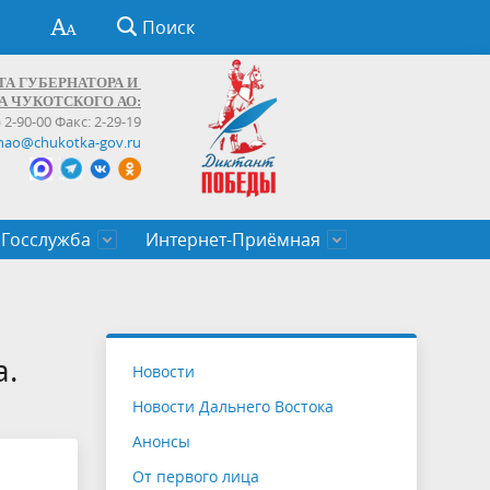
Поиск
ТА ГУБЕРНАТОРА И
А ЧУКОТСКОГО АО:
) 2-90-00 Факс: 2-29-19
hao@chukotka-gov.ru
Госслужба
Интернет-Приёмная
ти
ентров
приказы
Муниципальные образования
Федеральные органы власти
Приоритетные направления
Объявления, конкурсы, заявки
От первого лица
Профессиональное развитие
Оставить обращение (обратная связь)
государственных гражданских
Бизнесу
а.
Новости
служащих Чукотского автономного
Новости Дальнего Востока
округа
Анонсы
От первого лица