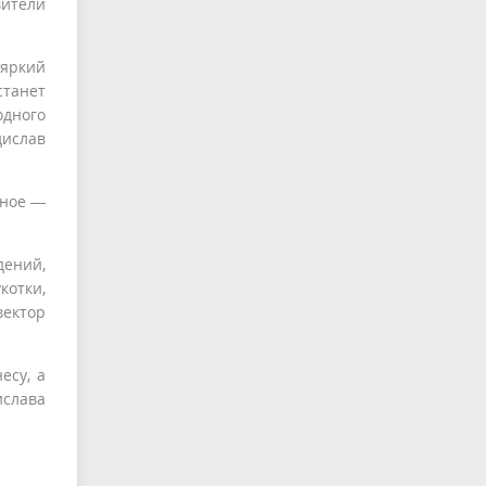
вители
 яркий
станет
одного
дислав
вное —
ений,
отки,
вектор
есу, а
ислава