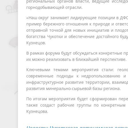
региональных органов власти, ведущие исследо
горнодобывающей отрасли.
«Наш округ занимает лидирующие позиции в ДФО п
пример бережного отношения к природе и ответс
отправной точкой для новых инициатив и плодот
богатства Чукотки и обеспечение достойного бу
Кузнецов.
В рамках форума будут обсуждаться конкретные пр
их можно реализовать в ближайшей перспективе.
Ключевыми темами мероприятия стали: геолог
современные подходы к недропользованию и 
инфраструктурное развитие территории, взаимо
развития минерально-сырьевой базы региона.
По итогам мероприятия будет сформирован переч
также создаст рабочие группы по конкретным
Кузнецова.
Новости Чукотского автономного округ