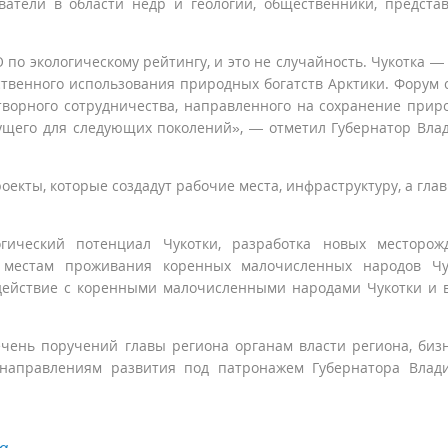
ватели в области недр и геологии, общественники, предста
о экологическому рейтингу, и это не случайность. Чукотка —
твенного использования природных богатств Арктики. Форум 
ворного сотрудничества, направленного на сохранение прир
дущего для следующих поколений», — отметил Губернатор Вла
оекты, которые создадут рабочие места, инфраструктуру, а гла
ический потенциал Чукотки, разработка новых месторожд
местам проживания коренных малочисленных народов Чук
действие с коренными малочисленными народами Чукотки и 
ень поручений главы региона органам власти региона, бизн
 направлениям развития под патронажем Губернатора Влад
а