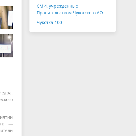
СМИ, учрежденные
Правительством Чукотского АО
Чукотка-100
Недра.
еского
риятии
ств —
вители