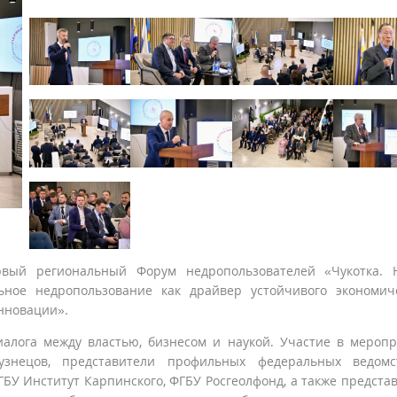
рвый региональный Форум недропользователей «Чукотка. 
ьное недропользование как драйвер устойчивого экономич
инновации».
иалога между властью, бизнесом и наукой. Участие в мероп
узнецов, представители профильных федеральных ведом
БУ Институт Карпинского, ФГБУ Росгеолфонд, а также предста