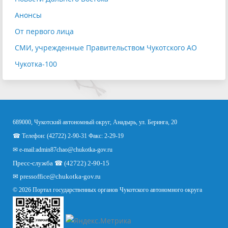
Анонсы
От первого лица
СМИ, учрежденные Правительством Чукотского АО
Чукотка-100
689000, Чукотский автономный округ, Анадырь, ул. Беринга, 20
☎ Телефон: (42722) 2-90-31 Факс: 2-29-19
✉ e-mail:
admin87chao@chukotka-gov.ru
Пресс-служба ☎ (42722) 2-90-15
✉
pressoffice
@chukotka-gov.ru
© 2026 Портал государственных органов Чукотского автономного округа