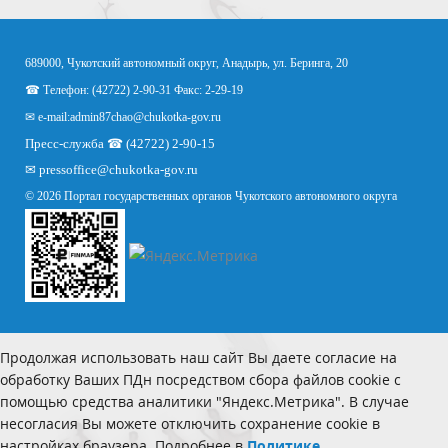
689000, Чукотский автономный округ, Анадырь, ул. Беринга, 20
☎ Телефон: (42722) 2-90-31 Факс: 2-29-19
✉ e-mail:
admin87chao@chukotka-gov.ru
Пресс-служба ☎ (42722) 2-90-15
✉
pressoffice
@chukotka-gov.ru
© 2026 Портал государственных органов Чукотского автономного округа
Продолжая использовать наш сайт Вы даете согласие на
обработку Ваших ПДн посредством сбора файлов cookie с
помощью средства аналитики "Яндекс.Метрика". В случае
несогласия Вы можете отключить сохранение cookie в
настройках браузера. Подробнее в
Политике