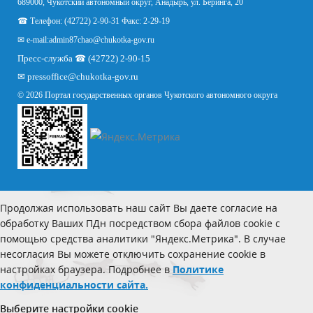
689000, Чукотский автономный округ, Анадырь, ул. Беринга, 20
☎ Телефон: (42722) 2-90-31 Факс: 2-29-19
✉ e-mail:
admin87chao@chukotka-gov.ru
Пресс-служба ☎ (42722) 2-90-15
✉
pressoffice
@chukotka-gov.ru
© 2026 Портал государственных органов Чукотского автономного округа
Продолжая использовать наш сайт Вы даете согласие на
обработку Ваших ПДн посредством сбора файлов cookie с
помощью средства аналитики "Яндекс.Метрика". В случае
несогласия Вы можете отключить сохранение cookie в
настройках браузера. Подробнее в
Политике
конфиденциальности сайта.
Выберите настройки cookie