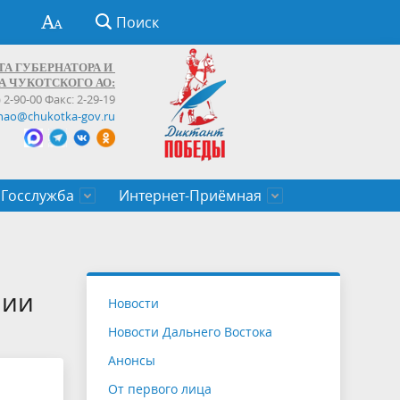
Поиск
ТА ГУБЕРНАТОРА И
А ЧУКОТСКОГО АО:
) 2-90-00 Факс: 2-29-19
hao@chukotka-gov.ru
Госслужба
Интернет-Приёмная
ти
ентров
приказы
Муниципальные образования
Федеральные органы власти
Приоритетные направления
Объявления, конкурсы, заявки
От первого лица
Профессиональное развитие
Оставить обращение (обратная связь)
государственных гражданских
Бизнесу
мии
Новости
служащих Чукотского автономного
Новости Дальнего Востока
округа
Анонсы
От первого лица