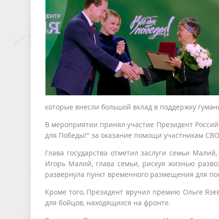
которые внесли большой вклад в поддержку гума
В мероприятии принял участие Президент Россий
для Победы!" за оказание помощи участникам СВ
Глава государства отметил заслуги семьи Малий
Игорь Малий, глава семьи, рискуя жизнью разво
развернула пункт временного размещения для по
Кроме того, Президент вручил премию Ольге Язе
для бойцов, находящихся на фронте.