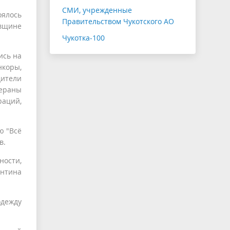
СМИ, учрежденные
ялось
Правительством Чукотского АО
овщине
Чукотка-100
ись на
нкоры,
ители
ераны
аций,
ю "Всё
в.
ности,
ентина
одежду