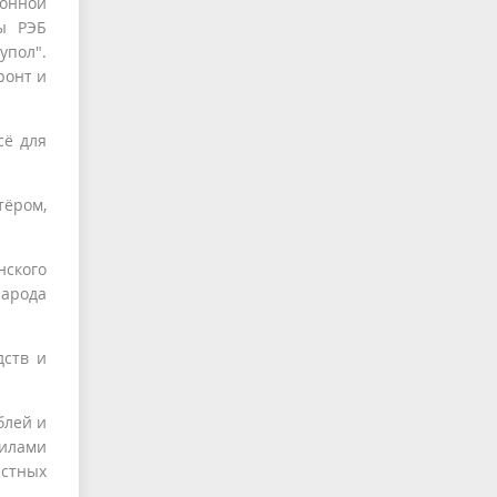
ронной
ы РЭБ
упол".
ронт и
сё для
тёром,
нского
народа
дств и
блей и
силами
естных