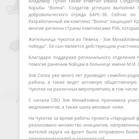
Владимир Путин также отметил Ивана Солдатов
борьбы "Волна". Солдатов успешно выполнял 
добровольческого отряда БАРС-30. Сейчас он 
Разработанный им комплекс "Волна" защищает Кр
многие регионы страны комплексами РЭБ, которы
Жительница Чукотки из Певека - Зоя Михайловна
победы". Её сын является действующим участник
Благодаря поддержке регионального отделения 
помогая раненым бойцам в больнице имени М.И. 
Зоя Сопка уже много лет руководит семейно-родо
района, а также ведёт активную общественную 
Чукотки на различных мероприятиях, в том числе
С начала СВО Зоя Михайловна принимала участ
медикаментов, а также шила меховые чижи.
На Чукотке за время работы проекта «Народный ф
реализовано множество инициатив, направленны
жителей округа на фронт было отправлено более
предпринимателей и организаций.