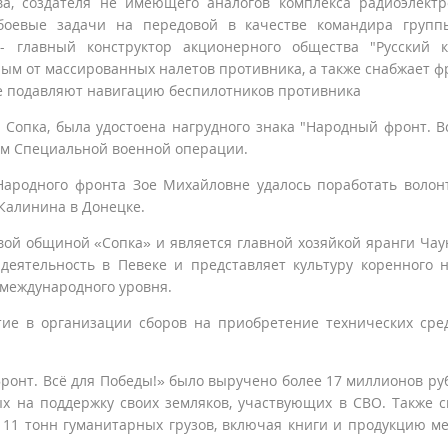
а, создателя не имеющего аналогов комплекса радиоэлект
боевые задачи на передовой в качестве командира групп
- главный конструктор акционерного общества "Русский к
ым от массированных налетов противника, а также снабжает ф
е подавляют навигацию беспилотников противника
 Сопка, была удостоена нагрудного знака "Народный фронт. В
ом Специальной военной операции.
Народного фронта Зое Михайловне удалось поработать волон
Калинина в Донецке.
вой общиной «Сопка» и является главной хозяйкой яранги Чау
деятельность в Певеке и представляет культуру коренного 
 международного уровня.
ие в организации сборов на приобретение технических сре
ронт. Всё для Победы!» было выручено более 17 миллионов ру
х на поддержку своих земляков, участвующих в СВО. Также 
 11 тонн гуманитарных грузов, включая книги и продукцию м