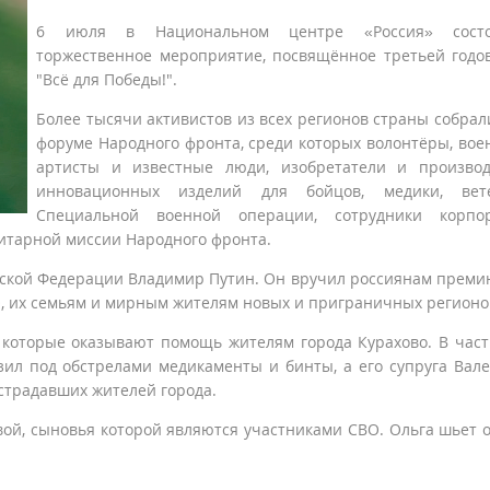
6 июля в Национальном центре «Россия» состо
торжественное мероприятие, посвящённое третьей год
"Всё для Победы!".
Более тысячи активистов из всех регионов страны собрал
форуме Народного фронта, среди которых волонтёры, вое
артисты и известные люди, изобретатели и производ
инновационных изделий для бойцов, медики, вет
Специальной военной операции, сотрудники корпор
нитарной миссии Народного фронта.
ской Федерации Владимир Путин. Он вручил россиянам преми
О, их семьям и мирным жителям новых и приграничных регионо
, которые оказывают помощь жителям города Курахово. В част
зил под обстрелами медикаменты и бинты, а его супруга Вал
страдавших жителей города.
вой, сыновья которой являются участниками СВО. Ольга шьет 