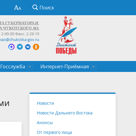
Поиск
ТА ГУБЕРНАТОРА И
А ЧУКОТСКОГО АО:
) 2-90-00 Факс: 2-29-19
hao@chukotka-gov.ru
Госслужба
Интернет-Приёмная
ти
ентров
приказы
Муниципальные образования
Федеральные органы власти
Приоритетные направления
Объявления, конкурсы, заявки
От первого лица
Профессиональное развитие
Оставить обращение (обратная связь)
государственных гражданских
Бизнесу
ыми
Новости
служащих Чукотского автономного
Новости Дальнего Востока
округа
Анонсы
От первого лица