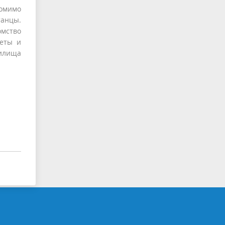
Помимо
анцы.
омство
четы и
чилища