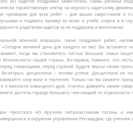
кого АО кадетов поздравил заместитель Главы региона Вла
инесли торжественную клятву на верность кадетскому движен
дня примером для всех ребят – для ваших сверстников и с
учшими и подавать пример во всем: в учебе, спорте и в сл
дарности родителям кадетов за их поддержку и воспитание.
циальной военной операции, также поздравил ребят, напо
 «Сегодня великий день для каждого из вас! Вы вступаете н
 момент, когда вы становитесь частью большой семьи защи
 и безопасности нашей страны. Во-первых, помните, что честь
й, перед товарищами, перед страной. Будьте верны своим прин
 Во-вторых, дисциплина – основа успеха. Дисциплина не то
азвивайте силу воли и терпение. Только так вы сможете прео
те о важности командного духа. Учитесь доверять своим това
ожете достичь гораздо большего, чем каждый по отдельности. 
дии Чукотского АО вручили пятиклассникам погоны и им
завершилась в окружном управлении Росгвардии, где ученики