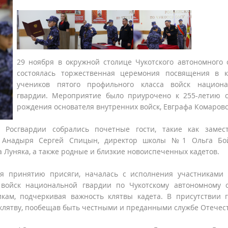
29 ноября в окружной столице Чукотского автономного 
состоялась торжественная церемония посвящения в к
учеников пятого профильного класса войск национа
гвардии. Мероприятие было приурочено к 255-летию 
рождения основателя внутренних войск, Евграфа Комаровс
 Росгвардии собрались почетные гости, такие как замес
ва Анадыря Сергей Спицын, директор школы №1 Ольга Бой
 Луняка, а также родные и близкие новоиспеченных кадетов.
ая принятию присяги, началась с исполнения участниками
войск национальной гвардии по Чукотскому автономному о
кам, подчеркивая важность клятвы кадета. В присутствии г
клятву, пообещав быть честными и преданными службе Отечест