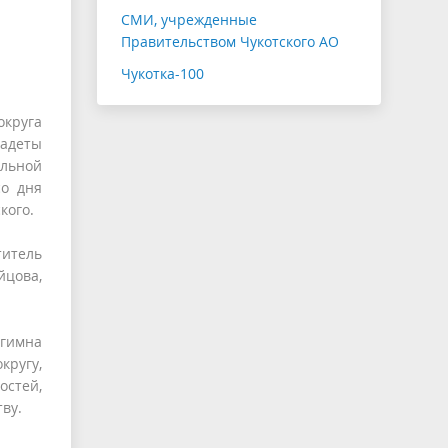
СМИ, учрежденные
Правительством Чукотского АО
Чукотка-100
округа
адеты
льной
со дня
кого.
титель
цова,
 гимна
кругу,
остей,
ву.