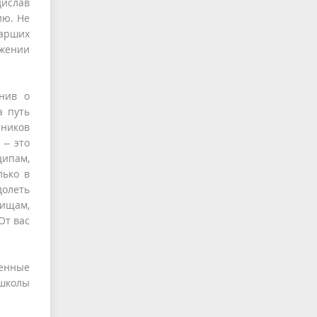
дислав
ию. Не
тарших
ужении
мнив о
а путь
тников
 – это
ципам,
лько в
долеть
рищам,
От вас
енные
 школы