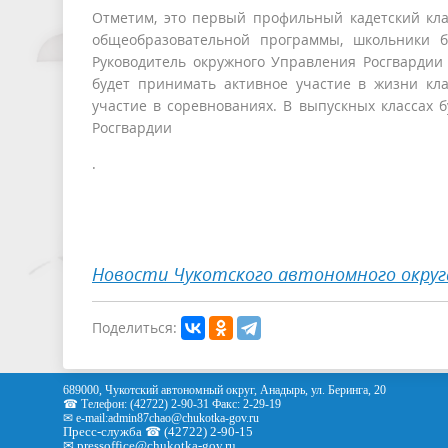
Отметим, это первый профильный кадетский кла
общеобразовательной программы, школьники б
Руководитель окружного Управления Росгвардии
будет принимать активное участие в жизни кл
участие в соревнованиях. В выпускных классах 
Росгвардии
.
Новости Чукотского автономного округ
Поделиться:
689000, Чукотский автономный округ, Анадырь, ул. Беринга, 20
☎ Телефон: (42722) 2-90-31 Факс: 2-29-19
✉ e-mail:
admin87chao@chukotka-gov.ru
Пресс-служба ☎ (42722) 2-90-15
✉
pressoffice
@chukotka-gov.ru