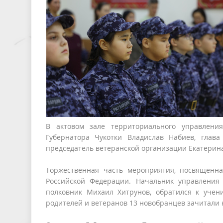
В актовом зале территориального управления
Губернатора Чукотки Владислав Набиев, гла
председатель ветеранской организации Екатерина
Торжественная часть мероприятия, посвященн
Российской Федерации. Начальник управления 
полковник Михаил Хитрунов, обратился к учени
родителей и ветеранов 13 новобранцев зачитали 