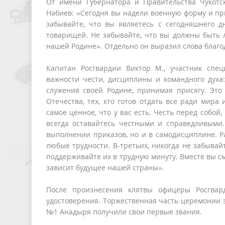
От имени Губернатора и Правительства Чукотс
Набиев: «Сегодня вы надели военную форму и пр
забывайте, что вы являетесь с сегодняшнего 
товарищей. Не забывайте, что вы должны быть л
нашей Родине». Отдельно он выразил слова благо
Капитан Росгвардии Виктор М., участник спе
важности чести, дисциплины и командного духа:
служения своей Родине, принимая присягу. Это
Отечества, тех, кто готов отдать все ради мира
самое ценное, что у вас есть. Честь перед собо
всегда оставайтесь честными и справедливыми.
выполнении приказов, но и в самодисциплине. Р
любые трудности. В-третьих, никогда не забывай
поддерживайте их в трудную минуту. Вместе вы см
зависит будущее нашей страны».
После произнесения клятвы офицеры Росгвар
удостоверения. Торжественная часть церемонии 
№1 Анадыря получили свои первые звания.