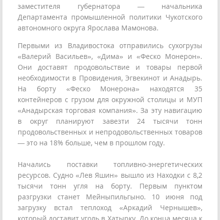
заместителя губернатора — начальника
Департамента промышленной политики Чукотского
автономного округа Ярослава Мамонова.
Первыми из Владивостока отправились сухогрузы
«Валерий Васильев», «Дима» и «Феско Монерон».
Они доставят продовольствие и товары первой
необходимости в Провидения, Эгвекинот и Анадырь.
На борту «Феско Монерона» находятся 35
контейнеров с грузом для окружной столицы и МУП
«Анадырская торговая компания». За эту навигацию
в округ планируют завезти 24 тысячи тонн
продовольственных и непродовольственных товаров
— это на 18% больше, чем в прошлом году.
Начались поставки топливно-энергетических
ресурсов. Судно «Лев Яшин» вышло из Находки с 8,2
тысячи тонн угля на борту. Первым пунктом
разгрузки станет Мейныпильгыно. 10 июня под
загрузку встал теплоход «Аркадий Чернышев»,
который доставит уголь в Хатырку. До конца месяца к