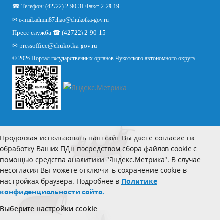
☎ Телефон: (42722) 2-90-31 Факс: 2-29-19
✉ e-mail:
admin87chao@chukotka-gov.ru
Пресс-служба ☎ (42722) 2-90-15
✉
pressoffice
@chukotka-gov.ru
© 2026 Портал государственных органов Чукотского автономного округа
Продолжая использовать наш сайт Вы даете согласие на
обработку Ваших ПДн посредством сбора файлов cookie с
помощью средства аналитики "Яндекс.Метрика". В случае
несогласия Вы можете отключить сохранение cookie в
настройках браузера. Подробнее в
Политике
конфиденциальности сайта.
Выберите настройки cookie