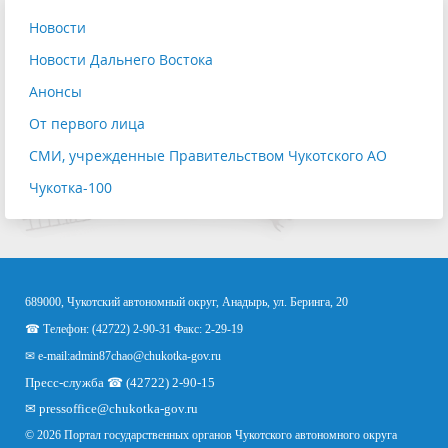
Новости
Новости Дальнего Востока
Анонсы
От первого лица
СМИ, учрежденные Правительством Чукотского АО
Чукотка-100
689000, Чукотский автономный округ, Анадырь, ул. Беринга, 20
☎ Телефон: (42722) 2-90-31 Факс: 2-29-19
✉ e-mail:
admin87chao@chukotka-gov.ru
Пресс-служба ☎ (42722) 2-90-15
✉
pressoffice
@chukotka-gov.ru
© 2026 Портал государственных органов Чукотского автономного округа