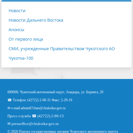
Новости
Новости Дальнего Востока
Анонсы
От первого лица
СМИ, учрежденные Правительством Чукотского АО
Чукотка-100
689000, Чукотский автономный округ, Анадырь, ул. Беринга, 20
☎ Телефон: (42722) 2-90-31 Факс: 2-29-19
✉ e-mail:
admin87chao@chukotka-gov.ru
Пресс-служба ☎ (42722) 2-90-15
✉
pressoffice
@chukotka-gov.ru
© 2026 Портал государственных органов Чукотского автономного округа