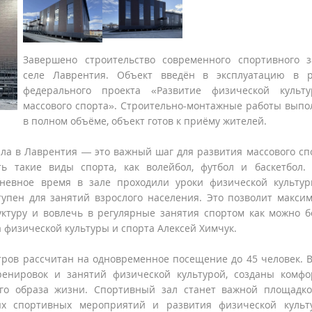
Завершено строительство современного спортивного 
селе Лаврентия. Объект введён в эксплуатацию в р
федерального проекта «Развитие физической культ
массового спорта». Строительно-монтажные работы вып
в полном объёме, объект готов к приёму жителей.
ала в Лаврентия — это важный шаг для развития массового сп
ть такие виды спорта, как волейбол, футбол и баскетбол.
дневное время в зале проходили уроки физической культу
упен для занятий взрослого населения. Это позволит макси
ктуру и вовлечь в регулярные занятия спортом как можно 
физической культуры и спорта Алексей Химчук.
ров рассчитан на одновременное посещение до 45 человек. 
ренировок и занятий физической культурой, созданы комф
ого образа жизни. Спортивный зал станет важной площадк
ых спортивных мероприятий и развития физической культ