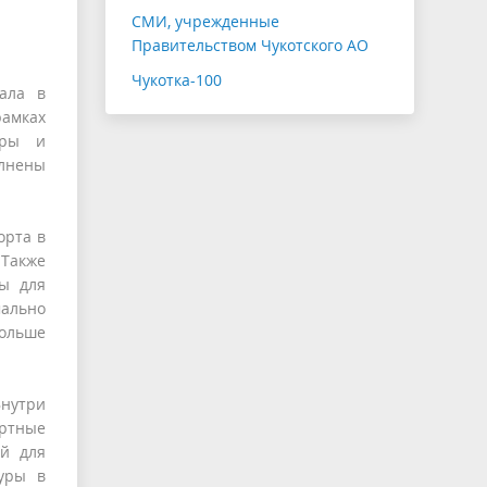
СМИ, учрежденные
Правительством Чукотского АО
Чукотка-100
зала в
амках
уры и
олнены
орта в
 Также
ры для
мально
больше
Внутри
ортные
ой для
уры в