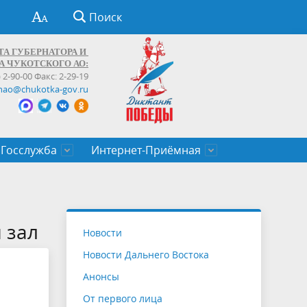
Поиск
ТА ГУБЕРНАТОРА И
А ЧУКОТСКОГО АО:
) 2-90-00 Факс: 2-29-19
hao@chukotka-gov.ru
Госслужба
Интернет-Приёмная
ти
ентров
приказы
Муниципальные образования
Федеральные органы власти
Приоритетные направления
Объявления, конкурсы, заявки
От первого лица
Профессиональное развитие
Оставить обращение (обратная связь)
государственных гражданских
Бизнесу
 зал
Новости
служащих Чукотского автономного
Новости Дальнего Востока
округа
Анонсы
От первого лица