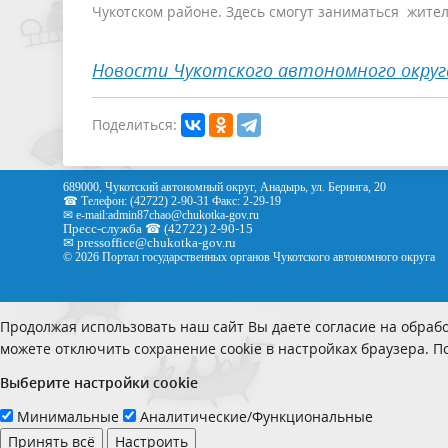
Чукотском районе. Здесь смогут заниматься жител
Новости Чукотского автономного округ
Поделиться:
689000, Чукотский автономный округ, Анадырь, ул. Беринга, 20
☎ Телефон: (42722) 2-90-31 Факс: 2-29-19
✉ e-mail:
admin87chao@chukotka-gov.ru
Пресс-служба ☎ (42722) 2-90-15
✉
pressoffice
@chukotka-gov.ru
© 2026 Портал государственных органов Чукотского автономного округа
Продолжая использовать наш сайт Вы даете согласие на обрабо
можете отключить сохранение cookie в настройках браузера. 
Выберите настройки cookie
Минимальные
Аналитические/Функциональные
Принять всё
Настроить