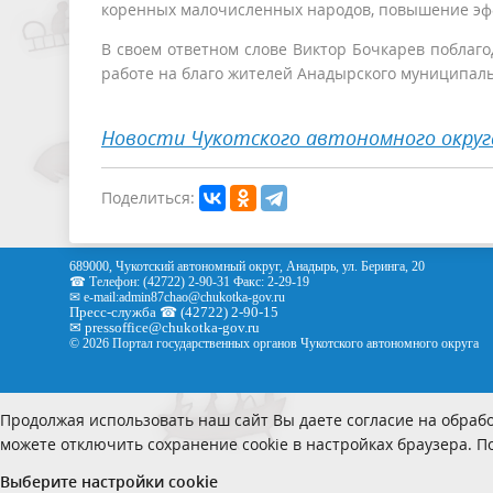
коренных малочисленных народов, повышение эфф
В своем ответном слове Виктор Бочкарев поблаго
работе на благо жителей Анадырского муниципаль
Новости Чукотского автономного округ
Поделиться:
689000, Чукотский автономный округ, Анадырь, ул. Беринга, 20
☎ Телефон: (42722) 2-90-31 Факс: 2-29-19
✉ e-mail:
admin87chao@chukotka-gov.ru
Пресс-служба ☎ (42722) 2-90-15
✉
pressoffice
@chukotka-gov.ru
© 2026 Портал государственных органов Чукотского автономного округа
Продолжая использовать наш сайт Вы даете согласие на обрабо
можете отключить сохранение cookie в настройках браузера. 
Выберите настройки cookie