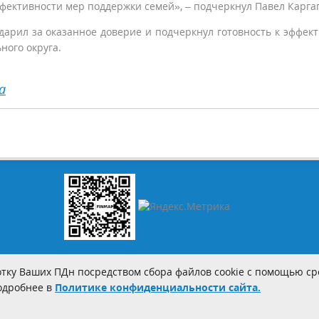
ективности мер поддержки семей», – подчеркнул Павел Карга
дарил за оказанное доверие и подчеркнул готовность к эффек
ного округа.
а
тку Ваших ПДн посредством сбора файлов cookie с помощью сре
Подробнее в
Политике конфиденциальности сайта.