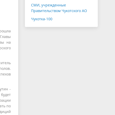
СМИ, учрежденные
Правительством Чукотского АО
Чукотка-100
прошла
 Главы
вы на
ского
итель
полов.
спехов
утин -
 будет
зации
ать по
адиций