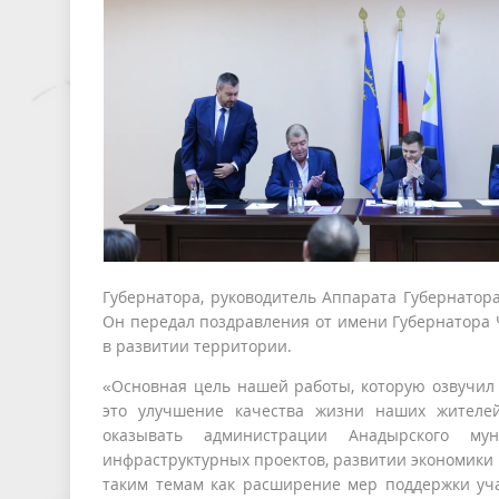
Губернатора, руководитель Аппарата Губернатора
Он передал поздравления от имени Губернатора 
в развитии территории.
«Основная цель нашей работы, которую озвучил
это улучшение качества жизни наших жителей
оказывать администрации Анадырского му
инфраструктурных проектов, развитии экономики 
таким темам как расширение мер поддержки уча