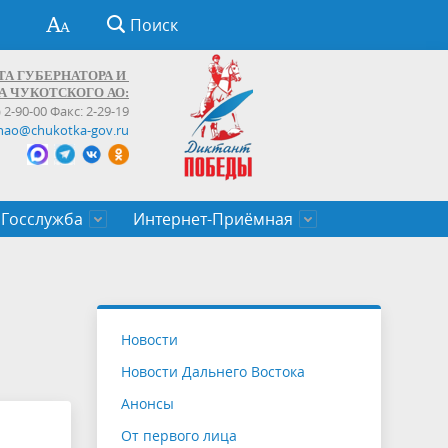
Поиск
ТА ГУБЕРНАТОРА И
А ЧУКОТСКОГО АО:
) 2-90-00 Факс: 2-29-19
hao@chukotka-gov.ru
Госслужба
Интернет-Приёмная
ти
ентров
приказы
Муниципальные образования
Федеральные органы власти
Приоритетные направления
Объявления, конкурсы, заявки
От первого лица
Профессиональное развитие
Оставить обращение (обратная связь)
государственных гражданских
Бизнесу
Новости
служащих Чукотского автономного
Новости Дальнего Востока
округа
Анонсы
От первого лица