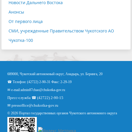
Новости Дальнего Востока
Анонсы
От первого лица
СМИ, учрежденные Правительством Чукотского АО
Чукотка-100
689000, Чукотский автономный округ, Анадырь, ул. Беринга, 20
☎ Телефон: (42722) 2-90-31 Факс: 2-29-19
✉ e-mail:
admin87chao@chukotka-gov.ru
Пресс-служба ☎ (42722) 2-90-15
✉
pressoffice
@chukotka-gov.ru
© 2026 Портал государственных органов Чукотского автономного округа