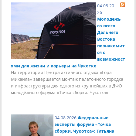
04.08.20
26
Молодежь
со всего
Дальнего
Востока
познакомит
ся с
возможност
ями для жизни и карьеры на Чукотке
На территории Центра активного отдыха «Гора
Михаила» завершается монтаж палаточного городка
и инфраструктуры для одного из крупнейших в ДФО
молодёжного форума «Точка сборки. Чукотка».
04.08.2026
Федеральные
эксперты форума «Точка
сборки. Чукотка»: Татьяна