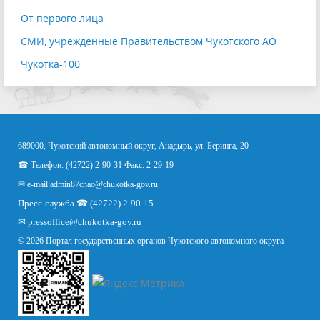
От первого лица
СМИ, учрежденные Правительством Чукотского АО
Чукотка-100
689000, Чукотский автономный округ, Анадырь, ул. Беринга, 20
☎ Телефон: (42722) 2-90-31 Факс: 2-29-19
✉ e-mail:
admin87chao@chukotka-gov.ru
Пресс-служба ☎ (42722) 2-90-15
✉
pressoffice
@chukotka-gov.ru
© 2026 Портал государственных органов Чукотского автономного округа