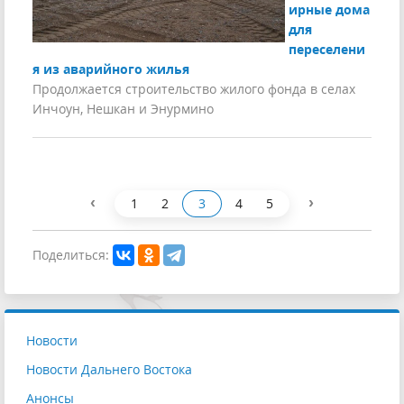
ирные дома
для
переселени
я из аварийного жилья
Продолжается строительство жилого фонда в селах
Инчоун, Нешкан и Энурмино
‹
›
1
2
3
4
5
Поделиться:
Новости
Новости Дальнего Востока
Анонсы