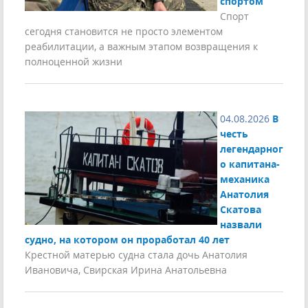
спортом
Спорт
сегодня становится не просто элементом
реабилитации, а важным этапом возвращения к
полноценной жизни
04.08.2026
В
честь
легендарног
о капитана-
механика
Анатолия
Скатова
назвали
судно, на котором он проработал 40 лет
Крестной матерью судна стала дочь Анатолия
Ивановича, Свирская Ирина Анатольевна