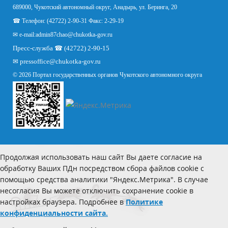
689000, Чукотский автономный округ, Анадырь, ул. Беринга, 20
☎ Телефон: (42722) 2-90-31 Факс: 2-29-19
✉ e-mail:
admin87chao@chukotka-gov.ru
Пресс-служба ☎ (42722) 2-90-15
✉
pressoffice
@chukotka-gov.ru
© 2026 Портал государственных органов Чукотского автономного округа
Продолжая использовать наш сайт Вы даете согласие на
обработку Ваших ПДн посредством сбора файлов cookie с
помощью средства аналитики "Яндекс.Метрика". В случае
несогласия Вы можете отключить сохранение cookie в
настройках браузера. Подробнее в
Политике
конфиденциальности сайта.