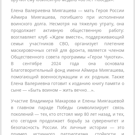
Елена Валериевна Миягашева — мать Героя России
Аймира Миягашева, погибшего при исполнении
воинского долга. Несмотря на тяжелую утрату, она
продолжает активную общественную работу:
возглавляет клуб «Ждем вместе», поддерживающий
семьи участников СВО, организует плетение
маскировочных сетей для фронта, является членом
Общественного совета программы «Герои Чукотки».
В сентябре 2024 года она основала
Благотворительный фонд имени Аймира Миягашева,
помогающий военнослужащим и их родным. Также
Елена Валериевна готовит к изданию книгу памяти о
сыне — «Быть воином – жить вечно…».
Участие Владимира Макарова и Елены Миягашевой
в главном параде Победы символизирует связь
поколений — тех, кто отстоял мир 80 лет назад, и тех,
кто сегодня продолжает борьбу за суверенитет и
безопасность России. Их личные истории — это
пример истинного патриотизма, стойкости и