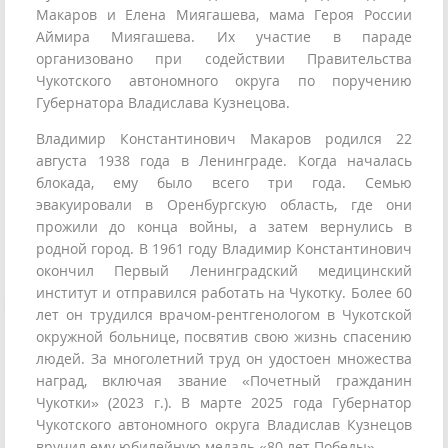
Макаров и Елена Миягашева, мама Героя России
Аймира Миягашева. Их участие в параде
организовано при содействии Правительства
Чукотского автономного округа по поручению
Губернатора Владислава Кузнецова.
Владимир Константинович Макаров родился 22
августа 1938 года в Ленинграде. Когда началась
блокада, ему было всего три года. Семью
эвакуировали в Оренбургскую область, где они
прожили до конца войны, а затем вернулись в
родной город. В 1961 году Владимир Константинович
окончил Первый Ленинградский медицинский
институт и отправился работать на Чукотку. Более 60
лет он трудился врачом-рентгенологом в Чукотской
окружной больнице, посвятив свою жизнь спасению
людей. За многолетний труд он удостоен множества
наград, включая звание «Почетный гражданин
Чукотки» (2023 г.). В марте 2025 года Губернатор
Чукотского автономного округа Владислав Кузнецов
вручил ему юбилейную медаль «80 лет Победы».