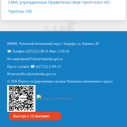
СМИ, учрежденные Правительством Чукотского АО
Чукотка-100
689000, Чукотский автономный округ, Анадырь, ул. Беринга, 20
☎ Телефон: (42722) 2-90-31 Факс: 2-29-19
✉ e-mail:
admin87chao@chukotka-gov.ru
Пресс-служба ☎ (42722) 2-90-15
✉
pressoffice
@chukotka-gov.ru
© 2026 Портал государственных органов Чукотского автономного округа
Быстро с 1С-Битрикс